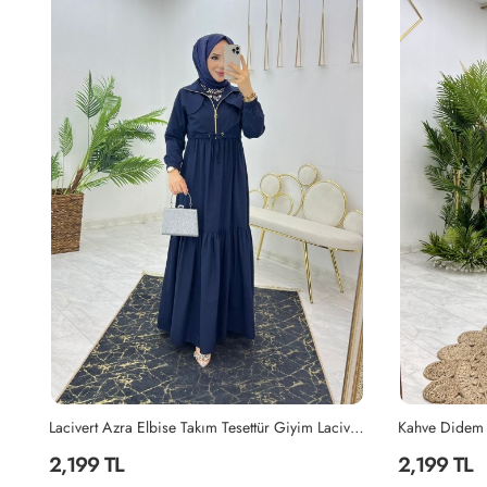
Lacivert Azra Elbise Takım Tesettür Giyim Lacivert
Kahve Didem Takım Tesettür Giyim Kahverengi
Haki Didem T
2,199 TL
2,199 TL