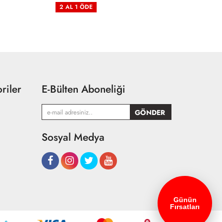
2 AL 1 ÖDE
2
riler
E-Bülten Aboneliği
Sosyal Medya
Günün
Fırsatları