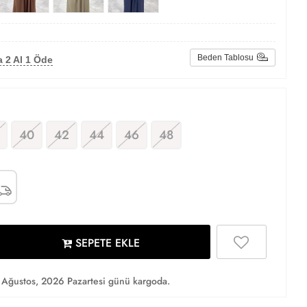
Beden Tablosu
 2 Al 1 Öde
40
42
44
46
48
SEPETE EKLE
Ağustos, 2026 Pazartesi günü kargoda.