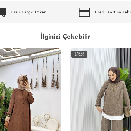
Hızlı Kargo İmkanı
Kredi Kartına Taks
İlginizi Çekebilir
KARGO
BEDAVA