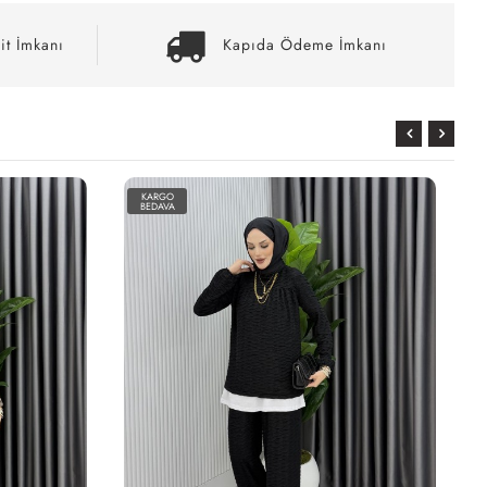
it İmkanı
Kapıda Ödeme İmkanı
KARGO
BEDAVA