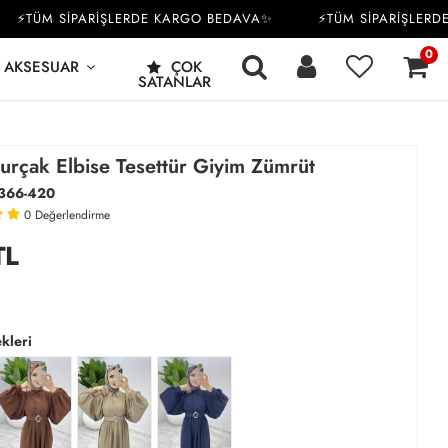
TÜM SİPARİŞLERDE KARGO BEDAVA✨
⚡TÜM SİPARİŞLERDE K
0
AKSESUAR
ÇOK
SATANLAR
urçak Elbise Tesettür Giyim Zümrüt
366-420
0
Değerlendirme
TL
kleri