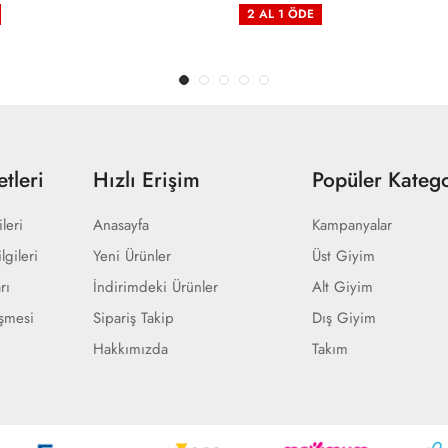
2 AL 1 ÖDE
tleri
Hızlı Erişim
Popüler Katego
ileri
Anasayfa
Kampanyalar
lgileri
Yeni Ürünler
Üst Giyim
rı
İndirimdeki Ürünler
Alt Giyim
eşmesi
Sipariş Takip
Dış Giyim
Hakkımızda
Takım