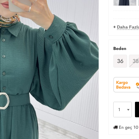
+
Daha Fazla
Beden
36
38
En geç 10 