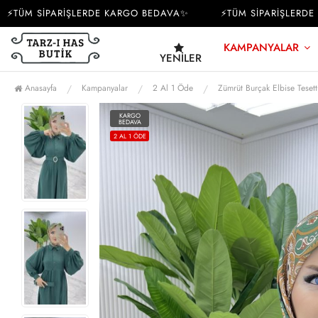
ÜM SİPARİŞLERDE KARGO BEDAVA✨
⚡TÜM SİPARİŞLERDE KA
KAMPANYALAR
YENILER
Anasayfa
Kampanyalar
2 Al 1 Öde
Zümrüt Burçak Elbise Teset
KARGO
BEDAVA
2 AL 1 ÖDE