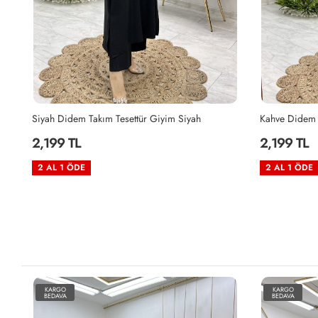
Kahve Didem Takım Tesettür Giyim Kahverengi
Vizon Zeyzey 
2,199 TL
2,199 TL
2 AL 1 ÖDE
2 AL 1 ÖDE
KARGO
KARGO
BEDAVA
BEDAVA