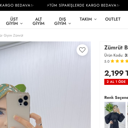
RGO BEDAVA✨
⚡TÜM SİPARİŞLERDE KARGO BEDAVA✨
⚡
ÜST
ALT
DIŞ
TAKIM
OUTLET
GIYIM
GIYIM
GIYIM
tür Giyim Zümrüt
Zümrüt B
Ürün Kodu:
3
5.0
2,199
2 AL 1 ÖDE
Renk Seçene