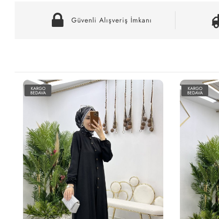
Güvenli Alışveriş İmkanı
KARGO
KARGO
BEDAVA
BEDAVA