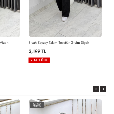
Siyah
Haki Zeyzey Takım Tesettür Giyim Haki
Mü
2,199 TL
2
2 AL 1 ÖDE
2
KARGO
BEDAVA