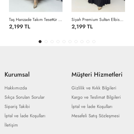
Taş Hanzade Takım Tesettür Giyim Taş Rengi
Siyah Premium Sultan Elbise Tesettür Giyim Siyah
2,199 TL
2,199 TL
Kurumsal
Müşteri Hizmetleri
Hakkımızda
Gizlilik ve Kvkk Bilgileri
Sıkça Sorulan Sorular
Kargo ve Teslimat Bilgileri
Sipariş Takibi
İptal ve İade Koşulları
İptal ve İade Koşulları
Mesafeli Satış Sözleşmesi
İletişim