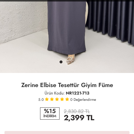
Zerine Elbise Tesettür Giyim Füme
Ürün Kodu:
NR1221-713
5.0
0
Değerlendirme
%15
2,830.82 TL
2,399
TL
İNDİRİM