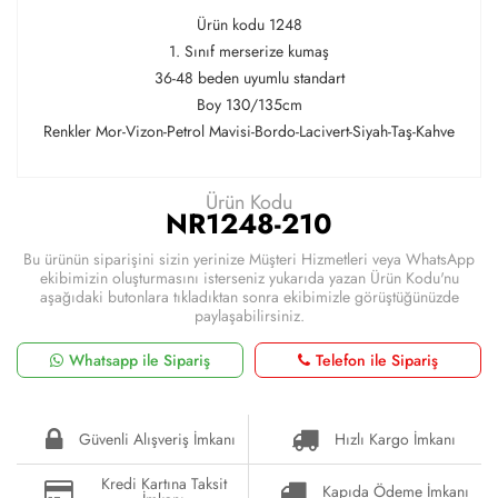
Ürün kodu 1248
1. Sınıf merserize kumaş
36-48 beden uyumlu standart
Boy 130/135cm
Renkler Mor-Vizon-Petrol Mavisi-Bordo-Lacivert-Siyah-Taş-Kahve
Ürün Kodu
NR1248-210
Bu ürünün siparişini sizin yerinize Müşteri Hizmetleri veya WhatsApp
ekibimizin oluşturmasını isterseniz yukarıda yazan Ürün Kodu'nu
aşağıdaki butonlara tıkladıktan sonra ekibimizle görüştüğünüzde
paylaşabilirsiniz.
Whatsapp ile Sipariş
Telefon ile Sipariş
Güvenli Alışveriş İmkanı
Hızlı Kargo İmkanı
Kredi Kartına Taksit
Kapıda Ödeme İmkanı