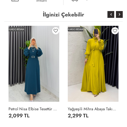
İmkanı
İlginizi Çekebilir
KARGO BEDAVA
KARGO BEDAVA
Petrol Nisa Elbise Tesettür Giyim Petrol Yeşili
Yağyeşili Mihra Abaya Takım Tesettür Giyim Yağ Yeşili
2,099 TL
2,299 TL