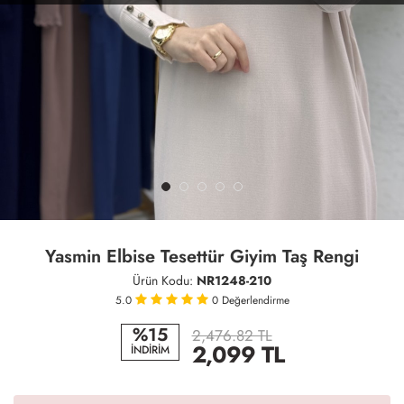
Yasmin Elbise Tesettür Giyim Taş Rengi
Ürün Kodu:
NR1248-210
5.0
0
Değerlendirme
%15
2,476.82 TL
2,099
TL
İNDİRİM