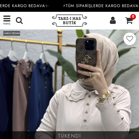
LERDE KARGO BEDAVA✨
⚡TÜM SİPARİŞLERDE KARGO BEDAVA
0
menü
KARGO BEDAVA
TÜKENDİ