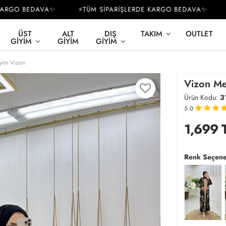
GO BEDAVA✨
⚡TÜM SİPARİŞLERDE KARGO BEDAVA✨
⚡T
ÜST
ALT
DIŞ
TAKIM
OUTLET
GIYIM
GIYIM
GIYIM
iyim Vizon
Vizon Me
Ürün Kodu:
3
5.0
1,699
Renk Seçene