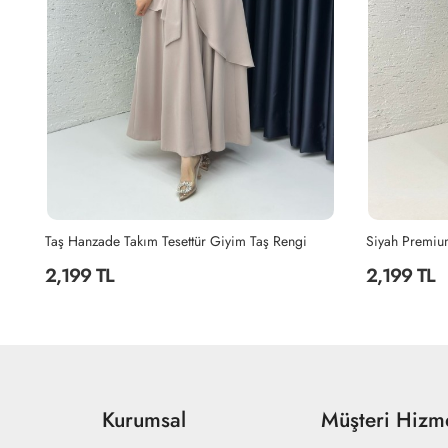
Siyah Premium Sultan Elbise Tesettür Giyim Siyah
Lacivert Hanz
2,199 TL
2,199 TL
Kurumsal
Müşteri Hizme