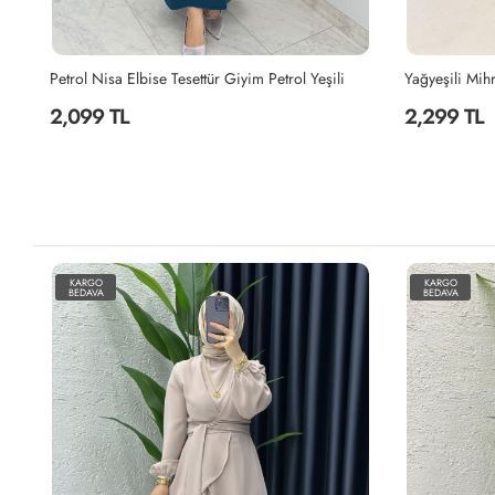
Yağyeşili Mihra Abaya Takım Tesettür Giyim Yağ Yeşili
Canan Elbise 
2,299 TL
1,999 TL
KARGO
KARGO
BEDAVA
BEDAVA