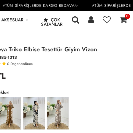
ÜM SİPARİŞLERDE KARGO BEDAVA✨
⚡TÜM SİPARİŞLERDE KA
0
AKSESUAR
ÇOK
SATANLAR
va Triko Elbise Tesettür Giyim Vizon
185-1313
0
Değerlendirme
TL
kleri