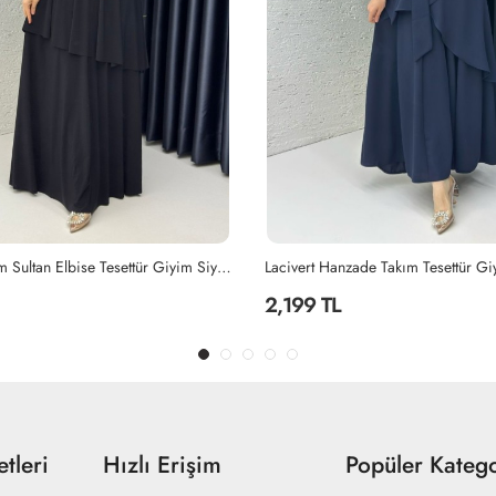
ade Takım Tesettür Giyim Lacivert
Siyah Ayperi Elbise Tesettür Giyim 
1,499 TL
tleri
Hızlı Erişim
Popüler Katego