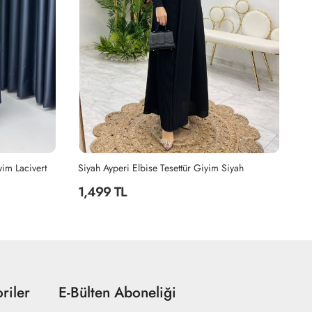
Siyah
Haki Hanzade Takım Tesettür Giyim Haki
Bo
2,199 TL
2
riler
E-Bülten Aboneliği