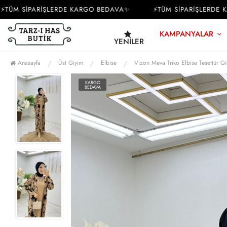
M SİPARİŞLERDE KARGO BEDAVA✨
⚡TÜM SİPARİŞLERDE KAR
KAMPANYALAR
YENILER
Anasayfa
Üst Giyim
Elbise
Vizon Meva Triko Elbise Tesettür G
KARGO
BEDAVA