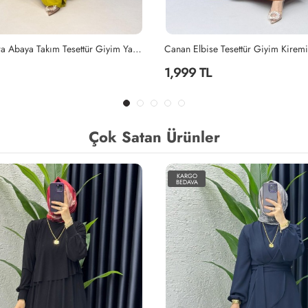
Tesettür Giyim Kiremit
Lila Mihra Abaya Takım Tesettür Giy
2,299 TL
Çok Satan Ürünler
KARGO
BEDAVA