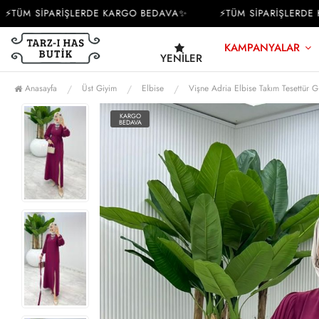
ÜM SİPARİŞLERDE KARGO BEDAVA✨
⚡TÜM SİPARİŞLERDE KA
KAMPANYALAR
YENILER
Anasayfa
Üst Giyim
Elbise
Vişne Adria Elbise Takım Tesettür G
KARGO
BEDAVA