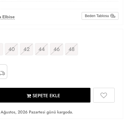
Beden Tablosu
 Elbise
40
42
44
46
48
SEPETE EKLE
Ağustos, 2026 Pazartesi günü kargoda.