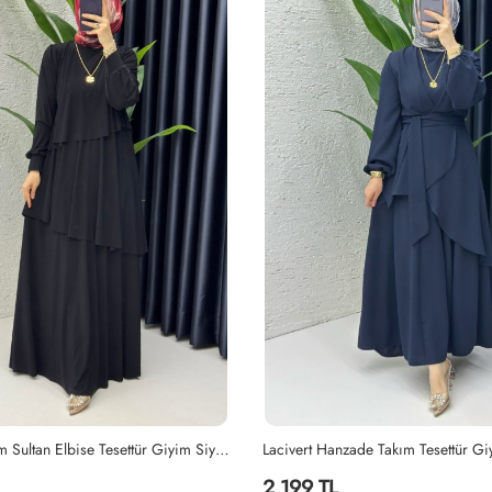
ade Takım Tesettür Giyim Lacivert
Siyah Ayperi Elbise Tesettür Giyim 
1,499 TL