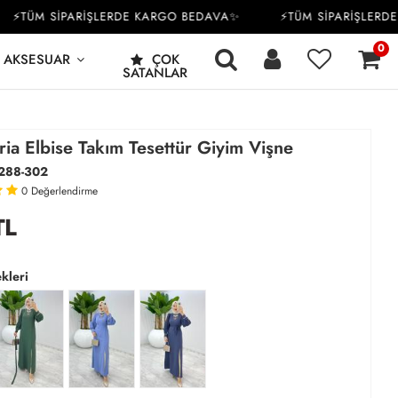
TÜM SİPARİŞLERDE KARGO BEDAVA✨
⚡TÜM SİPARİŞLERDE K
0
AKSESUAR
ÇOK
SATANLAR
ia Elbise Takım Tesettür Giyim Vişne
288-302
0
Değerlendirme
TL
kleri