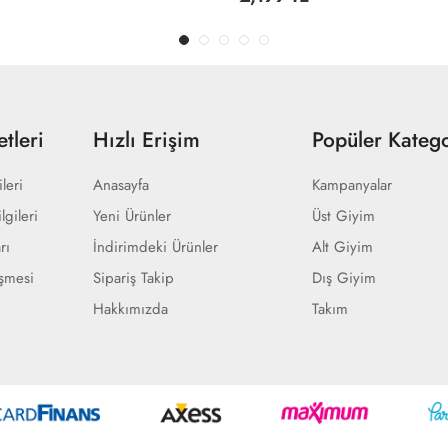
tleri
Hızlı Erişim
Popüler Katego
ileri
Anasayfa
Kampanyalar
lgileri
Yeni Ürünler
Üst Giyim
rı
İndirimdeki Ürünler
Alt Giyim
eşmesi
Sipariş Takip
Dış Giyim
Hakkımızda
Takım