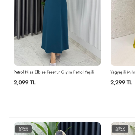
Yağyeşili Mihra Abaya Takım Tesettür Giyim Yağ Yeşili
Canan Elbise 
2,299 TL
1,999 TL
KARGO
KARGO
BEDAVA
BEDAVA