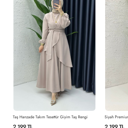
Siyah Premium Sultan Elbise Tesettür Giyim Siyah
Lacivert Hanz
2,199 TL
2,199 TL