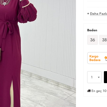
+
Daha Fazla
Beden
36
38
En geç 10 