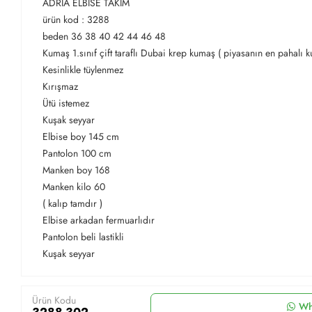
ADRİA ELBİSE TAKIM
ürün kod : 3288
beden 36 38 40 42 44 46 48
Kumaş 1.sınıf çift taraflı Dubai krep kumaş ( piyasanın en pahalı 
Kesinlikle tüylenmez
Kırışmaz
Ütü istemez
Kuşak seyyar
Elbise boy 145 cm
Pantolon 100 cm
Manken boy 168
Manken kilo 60
( kalıp tamdır )
Elbise arkadan fermuarlıdır
Pantolon beli lastikli
Kuşak seyyar
Ürün Kodu
Wh
3288-302