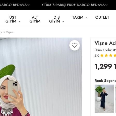
RGO BEDAVA✨
⚡TÜM SİPARİŞLERDE KARGO BEDAVA✨
⚡
ÜST
ALT
DIŞ
TAKIM
OUTLET
GIYIM
GIYIM
GIYIM
iyim Vişne
Vişne Adr
Ürün Kodu:
3
5.0
1,299
Renk Seçene