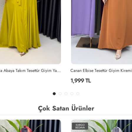
Tesettür Giyim Kiremit
Lila Mihra Abaya Takım Tesettür Giy
2,299 TL
Çok Satan Ürünler
KARGO
BEDAVA