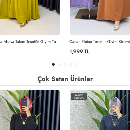
Tesettür Giyim Kiremit
Lila Mihra Abaya Takım Tesettür Giy
2,299 TL
Çok Satan Ürünler
KARGO
BEDAVA