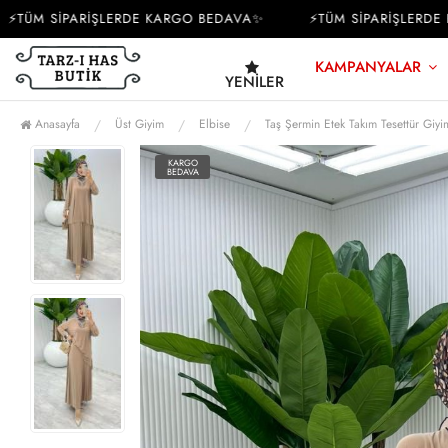
ÜM SİPARİŞLERDE KARGO BEDAVA✨
⚡TÜM SİPARİŞLERDE K
KAMPANYALAR
YENILER
Anasayfa
Üst Giyim
Elbise
Taş Şermin Etek Takım Tesettür Giyi
KARGO
BEDAVA