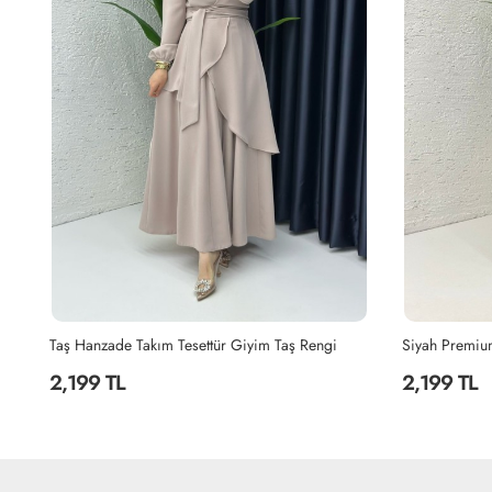
Siyah Premium Sultan Elbise Tesettür Giyim Siyah
Lacivert Hanz
2,199 TL
2,199 TL