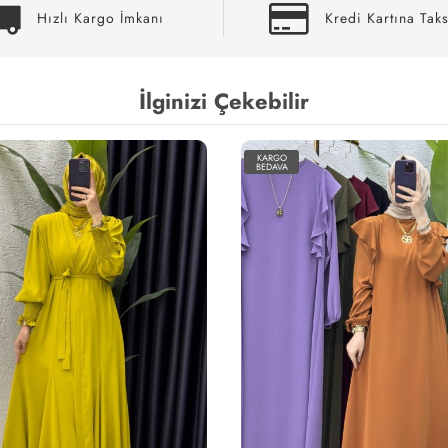
Hızlı Kargo İmkanı
Kredi Kartına Taks
İlginizi Çekebilir
KARGO
BEDAVA