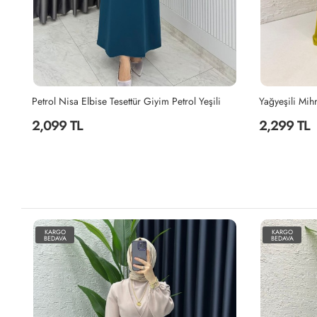
Yağyeşili Mihra Abaya Takım Tesettür Giyim Yağ Yeşili
Canan Elbise 
2,299 TL
1,999 TL
KARGO
KARGO
BEDAVA
BEDAVA