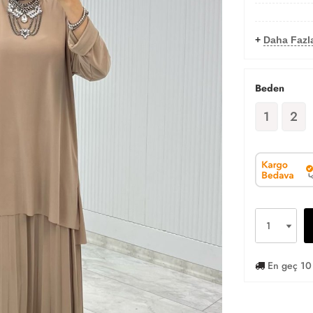
+
Daha Fazla
Beden
1
2
En geç 10 