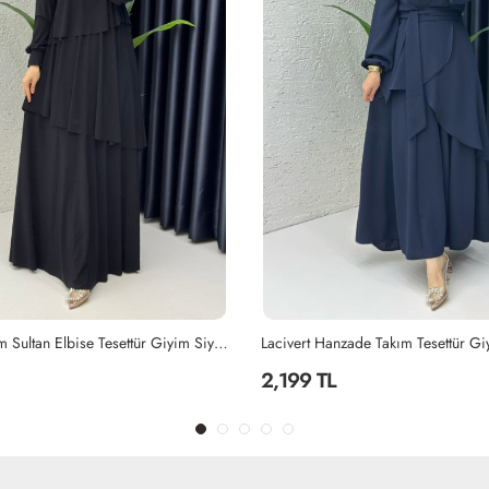
ade Takım Tesettür Giyim Lacivert
Siyah Ayperi Elbise Tesettür Giyim 
1,499 TL