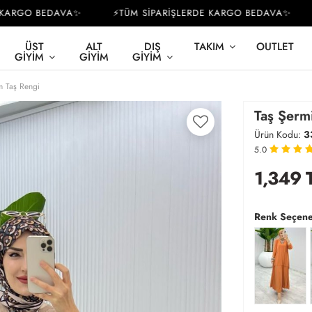
ARGO BEDAVA✨
⚡TÜM SİPARİŞLERDE KARGO BEDAVA✨
⚡
ÜST
ALT
DIŞ
TAKIM
OUTLET
GIYIM
GIYIM
GIYIM
m Taş Rengi
Taş Şermi
Ürün Kodu:
3
5.0
1,349
Renk Seçene