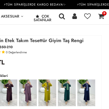
TÜM SİPARİŞLERDE KARGO BEDAVA✨
⚡TÜM SİPARİŞLERDE 
0
AKSESUAR
ÇOK
SATANLAR
n Etek Takım Tesettür Giyim Taş Rengi
350-210
0
Değerlendirme
TL
kleri