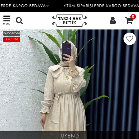
LERDE KARGO BEDAVA✨
⚡TÜM SİPARİŞLERDE KARGO BEDAVA
0
menü
KARGO BEDAVA
2 AL 1 ÖDE
TÜKENDİ