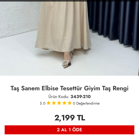
Taş Sanem Elbise Tesettür Giyim Taş Rengi
Ürün Kodu:
3439-210
5.0
0
Değerlendirme
2,199
TL
2 AL 1 ÖDE