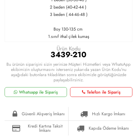
2 beden (40-42-44 )
3 beden ( 44-46-48 )
Boy 130-135 cm
1.sınıf ithal çilek kumaş
Ürün Kodu
3439-210
Bu ürünün siparişini sizin yerinize Müşteri Hizmetleri veya WhatsApp
ekibimizin oluşturmasını isterseniz yukarıda yazan Ürün Kodu'nu
aşağıdaki butonlara tıkladıktan sonra ekibimizle görüştüğünüzde
paylaşabilirsiniz.
Whatsapp ile Sipariş
Telefon ile Sipariş
Güvenli Alışveriş İmkanı
Hızlı Kargo İmkanı
Kredi Kartına Taksit
Kapıda Ödeme İmkanı
İmkanı