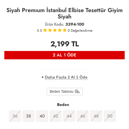
Siyah Premıum İstanbul Elbise Tesettür Giyim
Siyah
Ürün Kodu:
3394-100
5.0
0
Değerlendirme
2,199
TL
2 AL 1 ÖDE
+
Daha Fazla 2 Al 1 Öde
Beden Tablosu
Beden
36
38
40
42
44
46
48
50