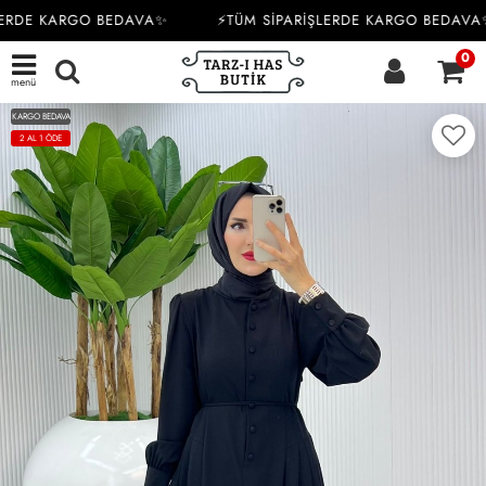
ERDE KARGO BEDAVA✨
⚡TÜM SİPARİŞLERDE KARGO BEDAVA✨
0
menü
KARGO BEDAVA
2 AL 1 ÖDE