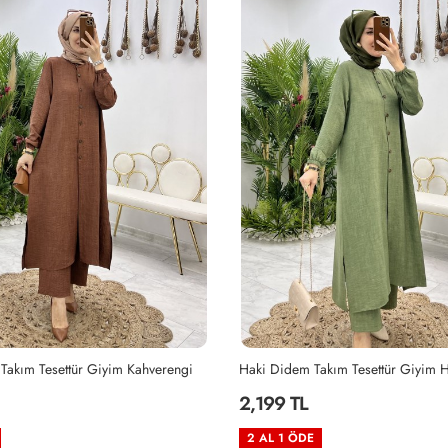
akım Tesettür Giyim Haki
Siyah Didem Takım Tesettür Giyim 
2,199 TL
2 AL 1 ÖDE