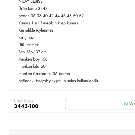
NİLAY ELBİSE
Ürün kodu 3443
beden 36 38 40 42 44 46 48 50 52
Kumaş 1.sınıf ayrobin krep kumaş
Kesinlikle tüylenmez
Kırışmaz
Ütü istemez
Boy 136-137 cm
Manken boy 168
manken kilo 60
manken üzerindeki 36 beden
belindeki bağcık gevşetilip salaş kullanılabilir
Ürün Kodu
Wh
3443-100