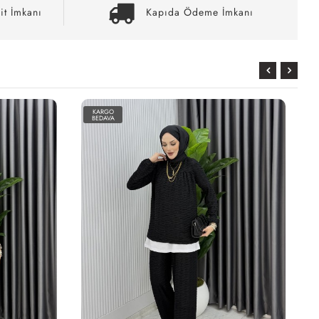
it İmkanı
Kapıda Ödeme İmkanı
KARGO
BEDAVA