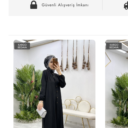
Güvenli Alışveriş İmkanı
KARGO
KARGO
BEDAVA
BEDAVA