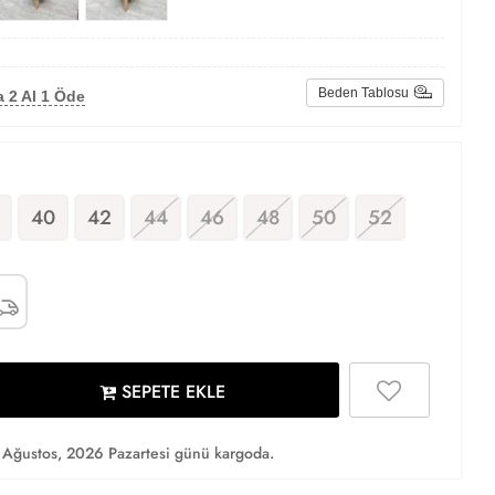
Beden Tablosu
 2 Al 1 Öde
40
42
44
46
48
50
52
SEPETE EKLE
Ağustos, 2026 Pazartesi günü kargoda.