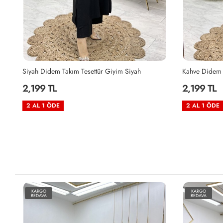
Kahve Didem Takım Tesettür Giyim Kahverengi
Vizon Zeyzey 
2,199 TL
2,199 TL
2 AL 1 ÖDE
2 AL 1 ÖDE
KARGO
KARGO
BEDAVA
BEDAVA