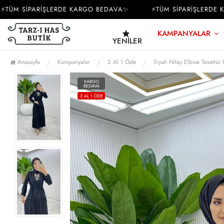
M SİPARİŞLERDE KARGO BEDAVA✨
⚡TÜM SİPARİŞLERDE KAR
KAMPANYALAR
YENILER
Anasayfa
Kampanyalar
2 Al 1 Öde
Siyah Nilay Elbise Tesettür
KARGO
BEDAVA
2 AL 1 ÖDE