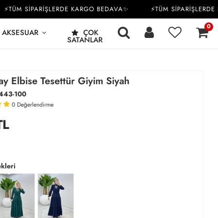
ÜM SİPARİŞLERDE KARGO BEDAVA✨
⚡TÜM SİPARİŞLERDE KA
0
AKSESUAR
ÇOK
SATANLAR
ay Elbise Tesettür Giyim Siyah
443-100
0
Değerlendirme
TL
kleri