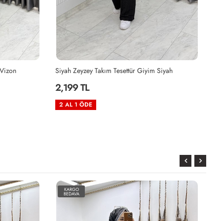
Siyah
Haki Zeyzey Takım Tesettür Giyim Haki
Mü
2,199 TL
2
2 AL 1 ÖDE
2
KARGO
BEDAVA