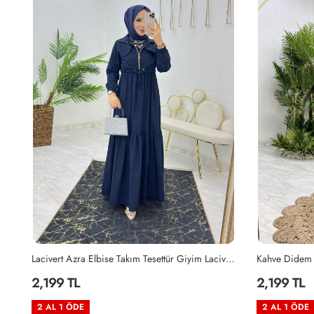
Lacivert Azra Elbise Takım Tesettür Giyim Lacivert
Kahve Didem Takım Tesettür Giyim Kahverengi
Haki Didem T
2,199 TL
2,199 TL
2 AL 1 ÖDE
2 AL 1 ÖDE