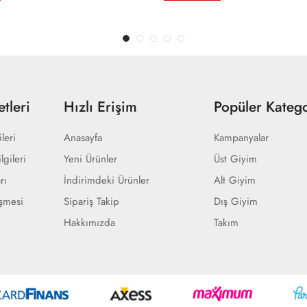
tleri
Hızlı Erişim
Popüler Katego
ileri
Anasayfa
Kampanyalar
lgileri
Yeni Ürünler
Üst Giyim
rı
İndirimdeki Ürünler
Alt Giyim
eşmesi
Sipariş Takip
Dış Giyim
Hakkımızda
Takım