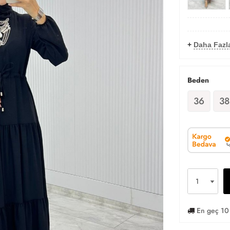
+
Daha Fazla
Beden
36
38
En geç 10 