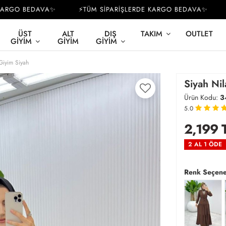
GO BEDAVA✨
⚡TÜM SİPARİŞLERDE KARGO BEDAVA✨
⚡T
ÜST
ALT
DIŞ
TAKIM
OUTLET
GIYIM
GIYIM
GIYIM
 Giyim Siyah
Siyah Nil
Ürün Kodu:
3
5.0
2,199
2 AL 1 ÖDE
Renk Seçene