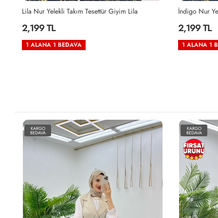
Lila Nur Yelekli Takım Tesettür Giyim Lila
İndigo Nur Ye
2,199 TL
2,199 TL
1 ALANA 1 BEDAVA
1 ALANA 1 
KARGO
KARGO
BEDAVA
BEDAVA