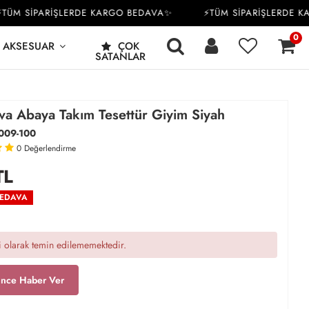
M SİPARİŞLERDE KARGO BEDAVA✨
⚡TÜM SİPARİŞLERDE KAR
0
AKSESUAR
ÇOK
SATANLAR
va Abaya Takım Tesettür Giyim Siyah
009-100
0
Değerlendirme
TL
BEDAVA
 olarak temin edilememektedir.
ince Haber Ver