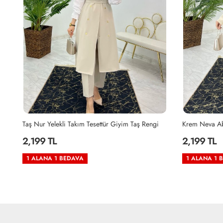
Petrol Neva Abaya Takım Tesettür Giyim Petrol Mavisi
Taş Nur Yelekli Takım Tesettür Giyim Taş Rengi
Krem Neva Ab
2,199 TL
2,199 TL
1 ALANA 1 BEDAVA
1 ALANA 1 