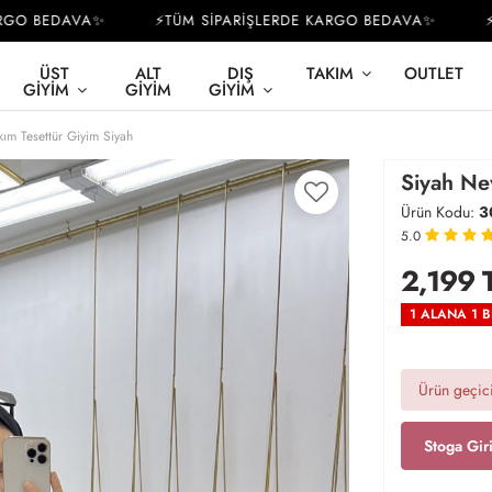
O BEDAVA✨
⚡TÜM SİPARİŞLERDE KARGO BEDAVA✨
⚡TÜ
ÜST
ALT
DIŞ
TAKIM
OUTLET
GIYIM
GIYIM
GIYIM
ım Tesettür Giyim Siyah
Siyah Ne
Ürün Kodu:
3
5.0
2,199
1 ALANA 1 
Ürün geçici
Stoga Gir