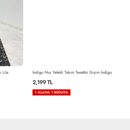
m Lila
İndigo Nur Yelekli Takım Tesettür Giyim İndigo
Kı
2,199 TL
2
1 ALANA 1 BEDAVA