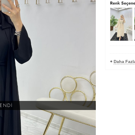
Renk Seçene
+
Daha Fazl
KENDİ