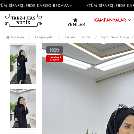
 SİPARİŞLERDE KARGO BEDAVA✨
⚡TÜM SİPARİŞLERDE KARG
KAMPANYALAR
YENILER
Anasayfa
Kampanyalar
1 Alana 1 Bedava
Siyah Neva Abaya Tak
KARGO
BEDAVA
1 ALANA 1
BEDAVA