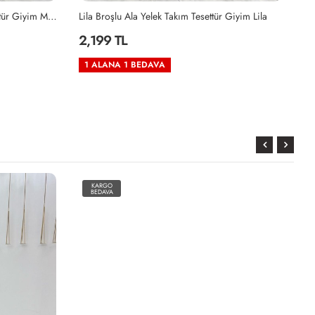
İndigo Broşlu Ala Yelek Takım Tesettür Giyim Mavi
Lila Broşlu Ala Yelek Takım Tesettür Giyim Lila
2,199 TL
2
1 ALANA 1 BEDAVA
KARGO
BEDAVA