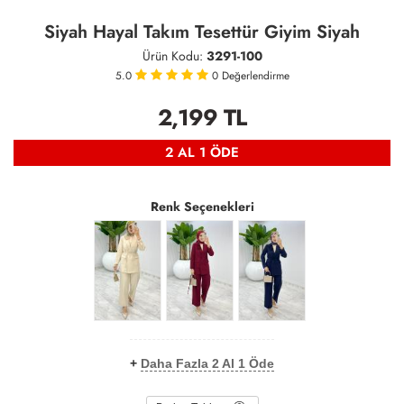
Siyah Hayal Takım Tesettür Giyim Siyah
Ürün Kodu:
3291-100
5.0
0
Değerlendirme
2,199
TL
2 AL 1 ÖDE
Renk Seçenekleri
+
Daha Fazla 2 Al 1 Öde