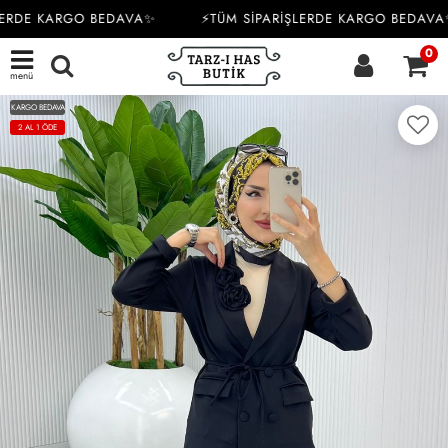
ERDE KARGO BEDAVA✨
⚡TÜM SİPARİŞLERDE KARGO BEDAVA✨
0
menü
KARGO BEDAVA
2 AL 1 ÖDE