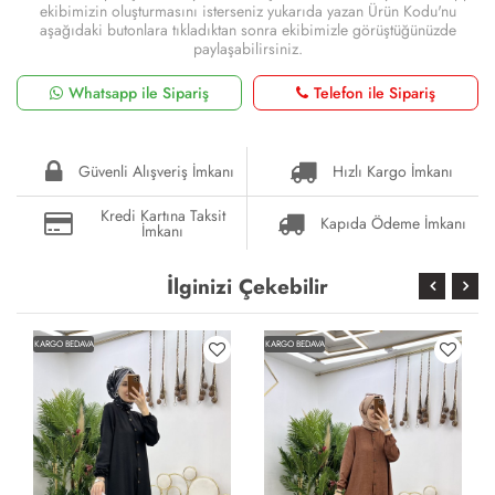
ekibimizin oluşturmasını isterseniz yukarıda yazan Ürün Kodu'nu
aşağıdaki butonlara tıkladıktan sonra ekibimizle görüştüğünüzde
paylaşabilirsiniz.
Whatsapp ile Sipariş
Telefon ile Sipariş
Güvenli Alışveriş İmkanı
Hızlı Kargo İmkanı
Kredi Kartına Taksit
Kapıda Ödeme İmkanı
İmkanı
İlginizi Çekebilir
KARGO BEDAVA
KARGO BEDAVA