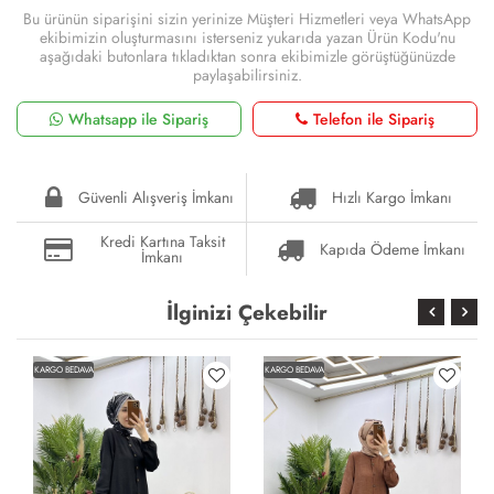
Bu ürünün siparişini sizin yerinize Müşteri Hizmetleri veya WhatsApp
ekibimizin oluşturmasını isterseniz yukarıda yazan Ürün Kodu'nu
aşağıdaki butonlara tıkladıktan sonra ekibimizle görüştüğünüzde
paylaşabilirsiniz.
Whatsapp ile Sipariş
Telefon ile Sipariş
Güvenli Alışveriş İmkanı
Hızlı Kargo İmkanı
Kredi Kartına Taksit
Kapıda Ödeme İmkanı
İmkanı
İlginizi Çekebilir
KARGO BEDAVA
KARGO BEDAVA