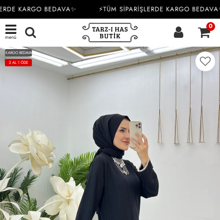
ERDE KARGO BEDAVA✨
⚡TÜM SİPARİŞLERDE KARGO BEDAVA✨
0
menü
KARGO BEDAVA
2 AL 1 ÖDE