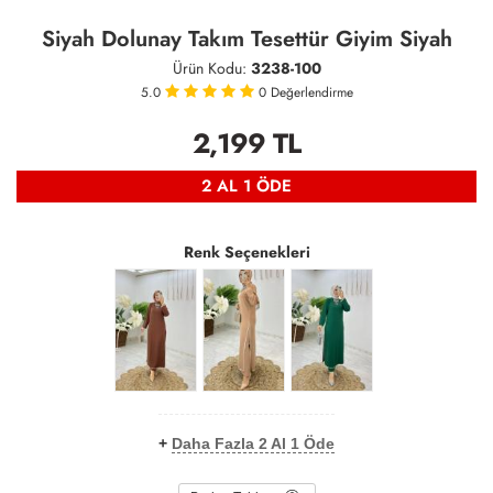
Siyah Dolunay Takım Tesettür Giyim Siyah
Ürün Kodu:
3238-100
5.0
0
Değerlendirme
2,199
TL
2 AL 1 ÖDE
Renk Seçenekleri
+
Daha Fazla 2 Al 1 Öde