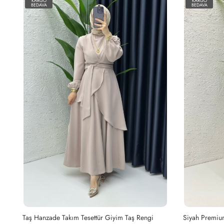
KARGO
KARGO
BEDAVA
BEDAVA
Yağyeşili Hanzade Takım Tesettür Giyim Yağ Yeşili
Taş Hanzade Takım Tesettür Giyim Taş Rengi