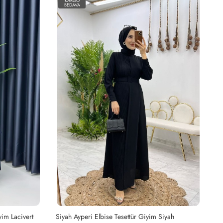
KARGO
BEDAVA
yim Lacivert
Siyah Ayperi Elbise Tesettür Giyim Siyah
Ha