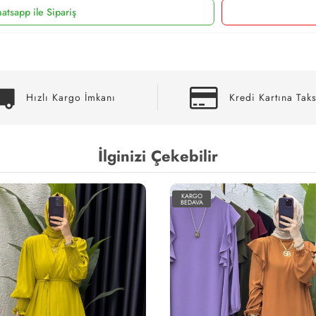
atsapp ile Sipariş
Hızlı Kargo İmkanı
Kredi Kartına Taks
İlginizi Çekebilir
KARGO
KA
BEDAVA
BE