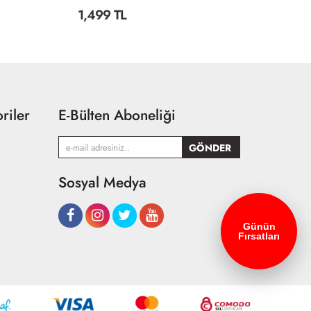
1,499 TL
2
riler
E-Bülten Aboneliği
Sosyal Medya
Günün
Fırsatları