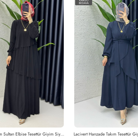
KARGO
BEDAVA
Siyah Premium Sultan Elbise Tesettür Giyim Siyah
Lacivert Hanzade Takım Tesettür Gi