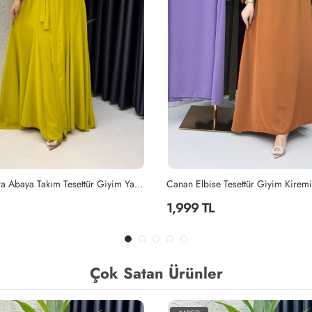
Yağyeşili Mihra Abaya Takım Tesettür Giyim Yağ Yeşili
Canan Elbise Tesettür Giyim Kiremit
Lila 
1,999 TL
2,2
Çok Satan Ürünler