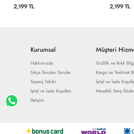
2,199 TL
2,199 TL
Kurumsal
Müşteri Hizme
Hakkımızda
Gizlilik ve Kvkk Bilg
Sıkça Sorulan Sorular
Kargo ve Teslimat Bi
Sipariş Takibi
İptal ve İade Koşulla
İptal ve İade Koşulları
Mesafeli Satış Sözl
İletişim