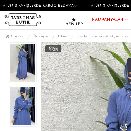
ÜM SİPARİŞLERDE KARGO BEDAVA✨
⚡TÜM SİPARİŞLERDE K
KAMPANYALAR
YENILER
Anasayfa
Üst Giyim
Elbise
Sevde Elbise Tesettür Giyim İndigo
KARGO
BEDAVA