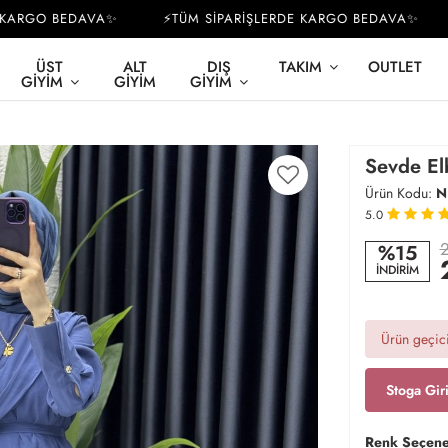
ARGO BEDAVA✨
⚡TÜM SİPARİŞLERDE KARGO BEDAVA✨
⚡
ÜST
ALT
DIŞ
TAKIM
OUTLET
GIYIM
GIYIM
GIYIM
Sevde Elb
Ürün Kodu:
N
5.0
2
%15
İNDİRİM
Ürün geçici
Stoga Gir
Renk Seçene