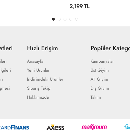
2,199 TL
tleri
Hızlı Erişim
Popüler Katego
ileri
Anasayfa
Kampanyalar
lgileri
Yeni Ürünler
Üst Giyim
rı
İndirimdeki Ürünler
Alt Giyim
eşmesi
Sipariş Takip
Dış Giyim
Hakkımızda
Takım