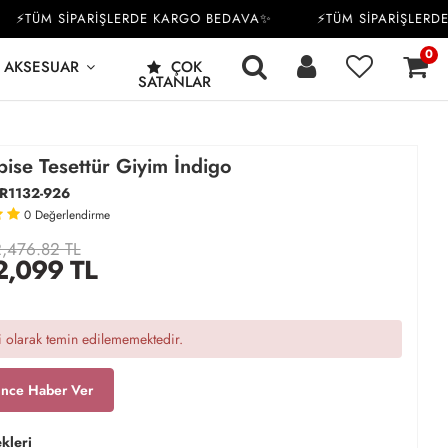
TÜM SİPARİŞLERDE KARGO BEDAVA✨
⚡TÜM SİPARİŞLERDE K
0
AKSESUAR
ÇOK
SATANLAR
ise Tesettür Giyim İndigo
R1132-926
0
Değerlendirme
,476.82 TL
2,099
TL
 olarak temin edilememektedir.
ince Haber Ver
kleri