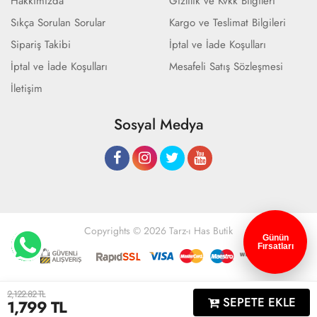
Hakkımızda
Gizlilik ve Kvkk Bilgileri
Sıkça Sorulan Sorular
Kargo ve Teslimat Bilgileri
Sipariş Takibi
İptal ve İade Koşulları
İptal ve İade Koşulları
Mesafeli Satış Sözleşmesi
İletişim
Sosyal Medya
Copyrights © 2026 Tarz-ı Has Butik
Günün
Fırsatları
Geliştir - powered by innovation
2,122.82 TL
SEPETE EKLE
1,799
TL
Anasayfa
Üye Girişi
Sepetim
Sipariş Takibi
İletişim