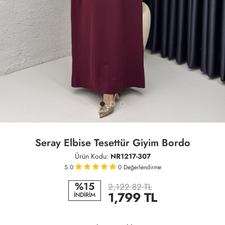
Seray Elbise Tesettür Giyim Bordo
Ürün Kodu:
NR1217-307
5.0
0
Değerlendirme
%15
2,122.82 TL
1,799
TL
İNDİRİM