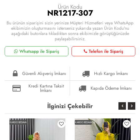
Ürün Kodu
NR1217-307
Bu ürünün siparişini sizin yerinize Müşteri Hizmetleri veya WhatsApp
ekibimizin oluşturmasını isterseniz yukarıda yazan Ürün Kodu'nu
aşağıdaki butonlara tıkladıktan sonra ekibimizle görüştüğünüzde
paylaşabilirsiniz.
Whatsapp ile Sipariş
Telefon ile Sipariş
Güvenli Alışveriş İmkanı
Hızlı Kargo İmkanı
Kredi Kartına Taksit
Kapıda Ödeme İmkanı
İmkanı
İlginizi Çekebilir
KARGO BEDAVA
KARGO BEDAVA