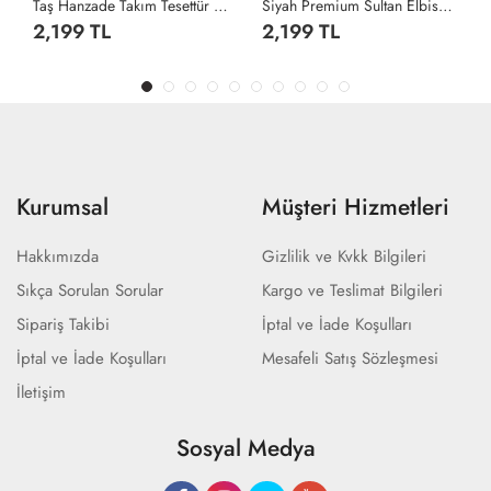
Taş Hanzade Takım Tesettür Giyim Taş Rengi
Siyah Premium Sultan Elbise Tesettür Giyim Siyah
2,199 TL
2,199 TL
Kurumsal
Müşteri Hizmetleri
Hakkımızda
Gizlilik ve Kvkk Bilgileri
Sıkça Sorulan Sorular
Kargo ve Teslimat Bilgileri
Sipariş Takibi
İptal ve İade Koşulları
İptal ve İade Koşulları
Mesafeli Satış Sözleşmesi
İletişim
Sosyal Medya