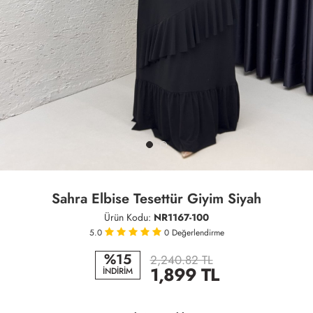
Sahra Elbise Tesettür Giyim Siyah
Ürün Kodu:
NR1167-100
5.0
0
Değerlendirme
%15
2,240.82 TL
1,899
TL
İNDİRİM