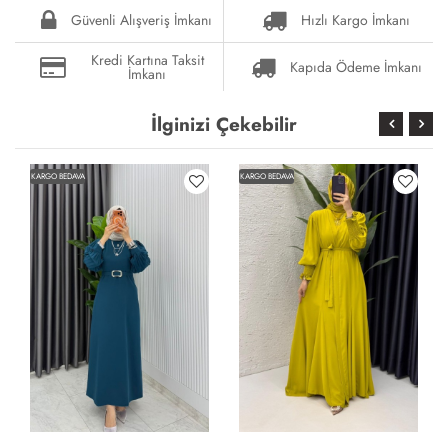
Güvenli Alışveriş İmkanı
Hızlı Kargo İmkanı
Kredi Kartına Taksit
Kapıda Ödeme İmkanı
İmkanı
İlginizi Çekebilir
KARGO BEDAVA
KARGO BEDAVA