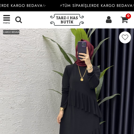
ERDE KARGO BEDAVA✨
⚡TÜM SİPARİŞLERDE KARGO BEDAVA✨
0
menü
KARGO BEDAVA