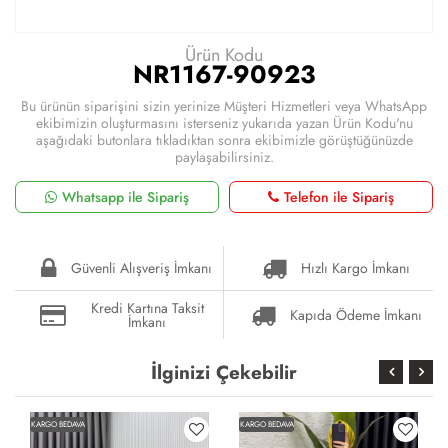
Ürün Kodu
NR1167-90923
Bu ürünün siparişini sizin yerinize Müşteri Hizmetleri veya WhatsApp
ekibimizin oluşturmasını isterseniz yukarıda yazan Ürün Kodu'nu
aşağıdaki butonlara tıkladıktan sonra ekibimizle görüştüğünüzde
paylaşabilirsiniz.
Whatsapp ile Sipariş
Telefon ile Sipariş
Güvenli Alışveriş İmkanı
Hızlı Kargo İmkanı
Kredi Kartına Taksit
Kapıda Ödeme İmkanı
İmkanı
İlginizi Çekebilir
KARGO BEDAVA
KARGO BEDAVA