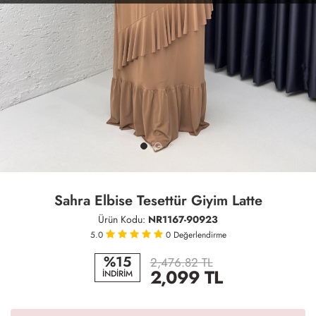
Sahra Elbise Tesettür Giyim Latte
Ürün Kodu:
NR1167-90923
5.0
0
Değerlendirme
%15
2,476.82 TL
2,099
TL
İNDİRİM