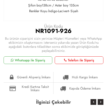
Şifon boy138cm / Astar boy 135cm
Renkler Koyu İndigo-Lacivert- Siyah
Ürün Kodu
NR1091-926
Bu ürünün siparişini sizin yerinize Müşteri Hizmetleri veya WhatsApp
ekibimizin oluşturmasını isterseniz yukarıda yazan Ürün Kodu'nu
aşağıdaki butonlara tıkladıktan sonra ekibimizle görüştüğünüzde
paylaşabilirsiniz.
Whatsapp ile Sipariş
Telefon ile Sipariş
Güvenli Alışveriş İmkanı
Hızlı Kargo İmkanı
Kredi Kartına Taksit
Kapıda Ödeme İmkanı
İmkanı
İlginizi Çekebilir