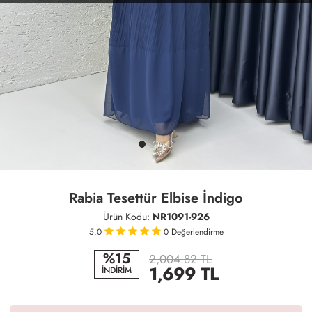
Rabia Tesettür Elbise İndigo
Ürün Kodu:
NR1091-926
5.0
0
Değerlendirme
%15
2,004.82 TL
1,699
TL
İNDİRİM