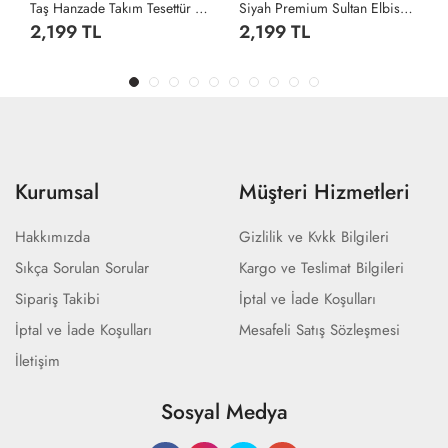
Taş Hanzade Takım Tesettür Giyim Taş Rengi
Siyah Premium Sultan Elbise Tesettür Giyim Siyah
2,199 TL
2,199 TL
Kurumsal
Müşteri Hizmetleri
Hakkımızda
Gizlilik ve Kvkk Bilgileri
Sıkça Sorulan Sorular
Kargo ve Teslimat Bilgileri
Sipariş Takibi
İptal ve İade Koşulları
İptal ve İade Koşulları
Mesafeli Satış Sözleşmesi
İletişim
Sosyal Medya