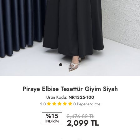
Piraye Elbise Tesettür Giyim Siyah
Ürün Kodu:
NR1325-100
5.0
0
Değerlendirme
%15
2,476.82 TL
2,099
TL
İNDİRİM