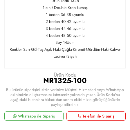
Ürün kodu 1325
1.sınıf Double Krep kumaş
1 beden 36 38 uyumlu
2 beden 40 42 uyumlu
3 beden 44 46 uyumlu
4 beden 48 50 uyumlu
Boy 145cm
Renkler Sarı-Gül-Taş-Açık Haki-Çağla-Kiremit-Mürdüm-Haki-Kahve-
Lacivert-Siyah
Ürün Kodu
NR1325-100
Bu ürünün siparişini sizin yerinize Müşteri Hizmetleri veya WhatsApp
ekibimizin oluşturmasını isterseniz yukarıda yazan Ürün Kodu'nu
aşağıdaki butonlara tıkladıktan sonra ekibimizle görüştüğünüzde
paylaşabilirsiniz.
Whatsapp ile Sipariş
Telefon ile Sipariş