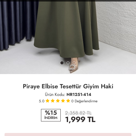
Piraye Elbise Tesettür Giyim Haki
Ürün Kodu:
NR1251-414
5.0
0
Değerlendirme
%15
2,358.82 TL
1,999
TL
İNDİRİM