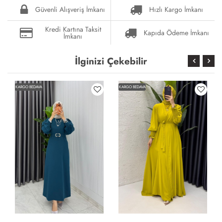
Güvenli Alışveriş İmkanı
Hızlı Kargo İmkanı
Kredi Kartına Taksit
Kapıda Ödeme İmkanı
İmkanı
İlginizi Çekebilir
KARGO BEDAVA
KARGO BEDAVA