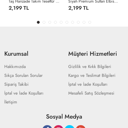
Taş Hanzade Takım Tesettür Giyim Taş Rengi
Siyah Premium Sultan Elbise Tesettür Giyim Siyah
2,199 TL
2,199 TL
Kurumsal
Müşteri Hizmetleri
Hakkımızda
Gizlilik ve Kvkk Bilgileri
Sıkça Sorulan Sorular
Kargo ve Teslimat Bilgileri
Sipariş Takibi
İptal ve İade Koşulları
İptal ve İade Koşulları
Mesafeli Satış Sözleşmesi
İletişim
Sosyal Medya