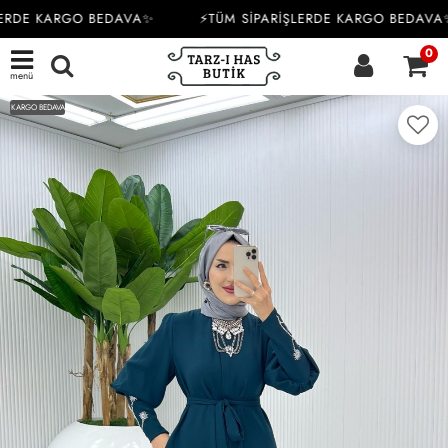
ERDE KARGO BEDAVA✨
⚡TÜM SİPARİŞLERDE KARGO BEDAVA✨
0
menü
KARGO BEDAVA