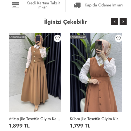
Kredi Kartına Taksit
Kapıda Ödeme İmkanı
İmkanı
İlginizi Çekebilir
KARGO BEDAVA
KARGO BEDAVA
Afitap Jile Tesettür Giyim Karamel
Kübra Jile Tesettür Giyim Kiremit
1,899 TL
1,799 TL