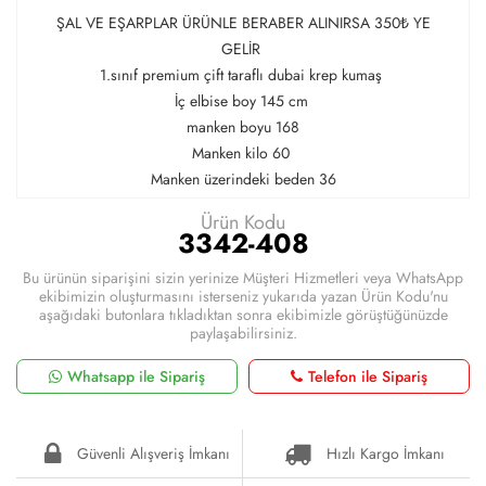
ŞAL VE EŞARPLAR ÜRÜNLE BERABER ALINIRSA 350₺ YE
GELİR
1.sınıf premium çift taraflı dubai krep kumaş
İç elbise boy 145 cm
manken boyu 168
Manken kilo 60
Manken üzerindeki beden 36
Ürün Kodu
3342-408
Bu ürünün siparişini sizin yerinize Müşteri Hizmetleri veya WhatsApp
ekibimizin oluşturmasını isterseniz yukarıda yazan Ürün Kodu'nu
aşağıdaki butonlara tıkladıktan sonra ekibimizle görüştüğünüzde
paylaşabilirsiniz.
Whatsapp ile Sipariş
Telefon ile Sipariş
Güvenli Alışveriş İmkanı
Hızlı Kargo İmkanı