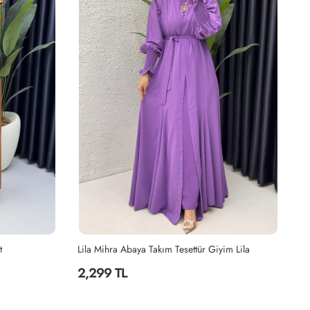
t
Lila Mihra Abaya Takım Tesettür Giyim Lila
2,299 TL
2