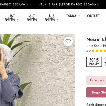
ARGO BEDAVA✨
⚡TÜM SİPARİŞLERDE KARGO BEDAVA✨
⚡
ÜST
ALT
DIŞ
TAKIM
OUTLET
GIYIM
GIYIM
GIYIM
Nesrin E
Ürün Kodu:
N
5.0
2
%15
İNDİRİM
Ürün geçici
Stoga Gir
Renk Seçene