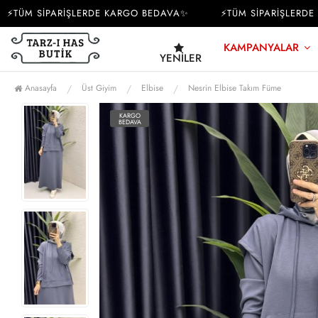
TÜM SİPARİŞLERDE KARGO BEDAVA✨
⚡TÜM SİPARİŞLERDE K
KAMPANYALAR
YENILER
Anasayfa
Üst Giyim
Elbise
Nesrin Elbise Takım Füme
KARGO
BEDAVA