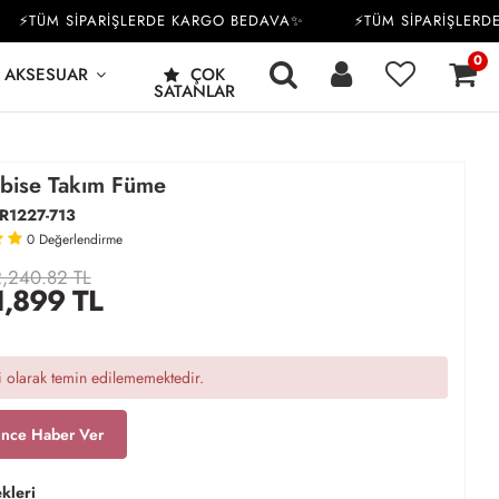
TÜM SİPARİŞLERDE KARGO BEDAVA✨
⚡TÜM SİPARİŞLERDE 
0
AKSESUAR
ÇOK
SATANLAR
lbise Takım Füme
R1227-713
0
Değerlendirme
,240.82 TL
1,899
TL
 olarak temin edilememektedir.
ince Haber Ver
kleri