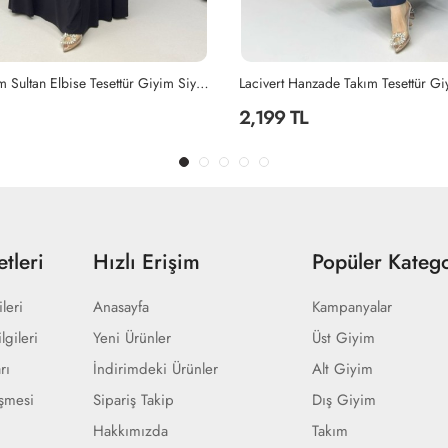
Siyah Premium Sultan Elbise Tesettür Giyim Siyah
Lacivert Hanzade Takım Tesettür Gi
2,199 TL
tleri
Hızlı Erişim
Popüler Katego
ileri
Anasayfa
Kampanyalar
lgileri
Yeni Ürünler
Üst Giyim
rı
İndirimdeki Ürünler
Alt Giyim
eşmesi
Sipariş Takip
Dış Giyim
Hakkımızda
Takım