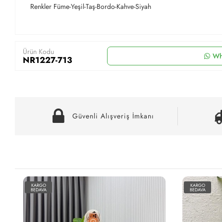
Renkler Füme-Yeşil-Taş-Bordo-Kahve-Siyah
Ürün Kodu
Wh
NR1227-713
Güvenli Alışveriş İmkanı
KARGO
KARGO
BEDAVA
BEDAVA