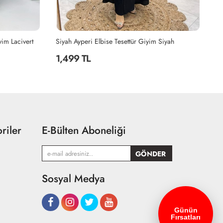
yim Lacivert
Siyah Ayperi Elbise Tesettür Giyim Siyah
Ha
1,499 TL
2
riler
E-Bülten Aboneliği
Sosyal Medya
Günün
Fırsatları