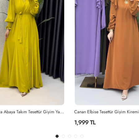
Yağyeşili Mihra Abaya Takım Tesettür Giyim Yağ Yeşili
Canan Elbise Tesettür Giyim Kiremi
1,999 TL