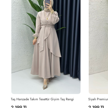
Yağyeşili Hanzade Takım Tesettür Giyim Yağ Yeşili
Taş Hanzade Takım Tesettür Giyim Taş Rengi
2,199 TL
2,199 TL