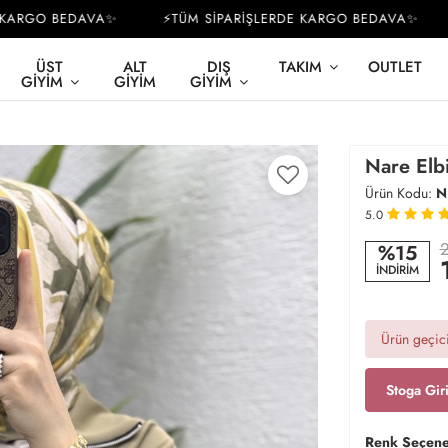
ARGO BEDAVA✨
⚡TÜM SİPARİŞLERDE KARGO BEDAVA✨
⚡
ÜST
ALT
DIŞ
TAKIM
OUTLET
GIYIM
GIYIM
GIYIM
Nare Elbi
Ürün Kodu:
N
5.0
2
%15
İNDİRİM
Ürün geçici
Stoga Gir
Renk Seçene