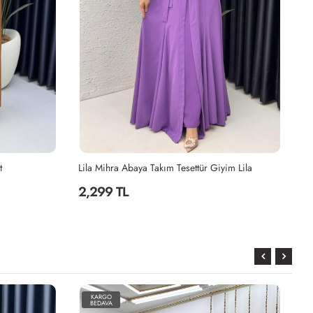
t
Lila Mihra Abaya Takım Tesettür Giyim Lila
2,299 TL
2
KARGO
BEDAVA