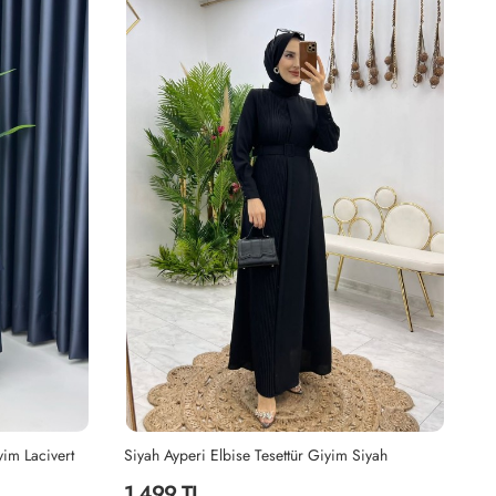
yim Lacivert
Siyah Ayperi Elbise Tesettür Giyim Siyah
Ha
1,499 TL
2