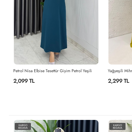
e Premium Sultan Elbise Tesettür Giyim Sütlü Kahve
Petrol Nisa Elbise Tesettür Giyim Petrol Yeşili
2,099 TL
2,299 TL
KARGO
KARGO
BEDAVA
BEDAVA