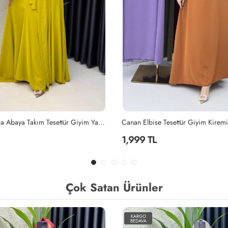
Yağyeşili Mihra Abaya Takım Tesettür Giyim Yağ Yeşili
Canan Elbise Tesettür Giyim Kiremi
1,999 TL
Çok Satan Ürünler
KARGO
BEDAVA