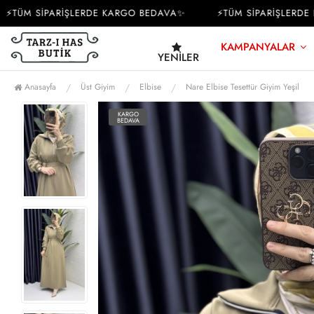
ÜM SİPARİŞLERDE KARGO BEDAVA✨
⚡TÜM SİPARİŞLERDE K
KAMPANYALAR
YENILER
Anasayfa
Üst Giyim
Elbise
Nare Elbise Tesettür Giyim Yeşil
KARGO
BEDAVA