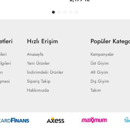
tleri
Hızlı Erişim
Popüler Katego
ileri
Anasayfa
Kampanyalar
lgileri
Yeni Ürünler
Üst Giyim
rı
İndirimdeki Ürünler
Alt Giyim
eşmesi
Sipariş Takip
Dış Giyim
Hakkımızda
Takım