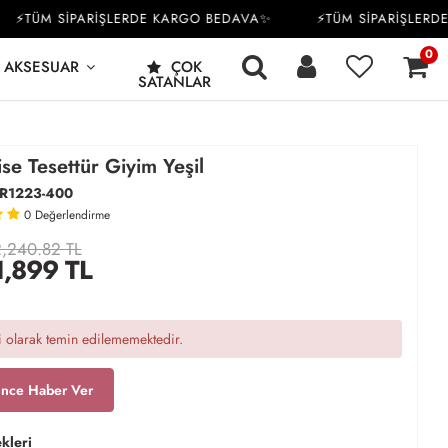
TÜM SİPARİŞLERDE KARGO BEDAVA✨
⚡TÜM SİPARİŞLERDE K
0
AKSESUAR
ÇOK
SATANLAR
se Tesettür Giyim Yeşil
R1223-400
0
Değerlendirme
,240.82 TL
1,899
TL
 olarak temin edilememektedir.
ince Haber Ver
kleri