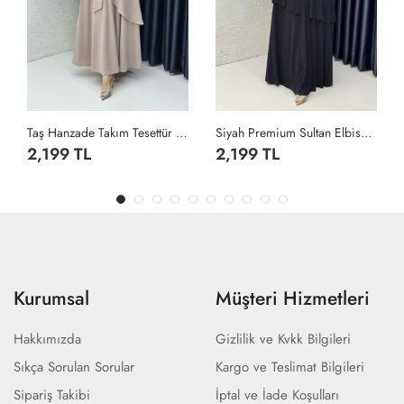
Taş Hanzade Takım Tesettür Giyim Taş Rengi
Siyah Premium Sultan Elbise Tesettür Giyim Siyah
2,199 TL
2,199 TL
Kurumsal
Müşteri Hizmetleri
Hakkımızda
Gizlilik ve Kvkk Bilgileri
Sıkça Sorulan Sorular
Kargo ve Teslimat Bilgileri
Sipariş Takibi
İptal ve İade Koşulları