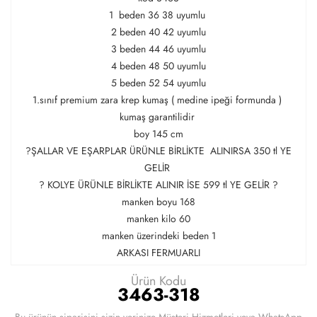
1 beden 36 38 uyumlu
2 beden 40 42 uyumlu
3 beden 44 46 uyumlu
4 beden 48 50 uyumlu
5 beden 52 54 uyumlu
1.sınıf premium zara krep kumaş ( medine ipeği formunda )
kumaş garantilidir
boy 145 cm
?ŞALLAR VE EŞARPLAR ÜRÜNLE BİRLİKTE ALINIRSA 350 tl YE
GELİR
? KOLYE ÜRÜNLE BİRLİKTE ALINIR İSE 599 tl YE GELİR ?
manken boyu 168
manken kilo 60
manken üzerindeki beden 1
ARKASI FERMUARLI
Ürün Kodu
3463-318
Bu ürünün siparişini sizin yerinize Müşteri Hizmetleri veya WhatsApp