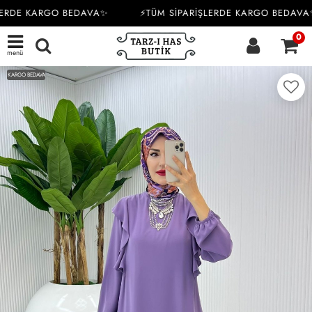
ERDE KARGO BEDAVA✨
⚡TÜM SİPARİŞLERDE KARGO BEDAVA✨
0
menü
KARGO BEDAVA