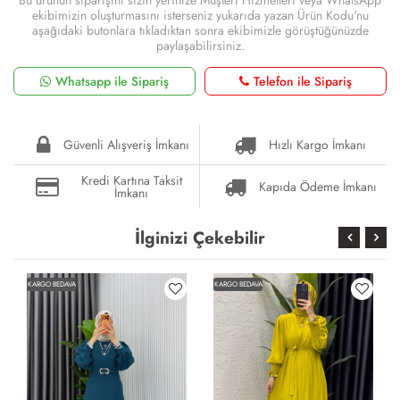
ekibimizin oluşturmasını isterseniz yukarıda yazan Ürün Kodu'nu
aşağıdaki butonlara tıkladıktan sonra ekibimizle görüştüğünüzde
paylaşabilirsiniz.
Whatsapp ile Sipariş
Telefon ile Sipariş
Güvenli Alışveriş İmkanı
Hızlı Kargo İmkanı
Kredi Kartına Taksit
Kapıda Ödeme İmkanı
İmkanı
İlginizi Çekebilir
KARGO BEDAVA
KARGO BEDAVA