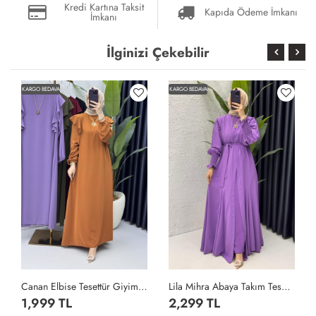
Kredi Kartına Taksit
Kapıda Ödeme İmkanı
İmkanı
İlginizi Çekebilir
KARGO BEDAVA
KARGO BEDAVA
Canan Elbise Tesettür Giyim Kiremit
Lila Mihra Abaya Takım Tesettür Giyim Lila
1,999 TL
2,299 TL