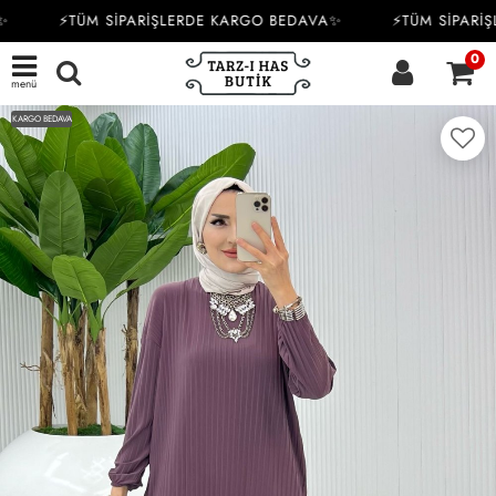
⚡TÜM SİPARİŞLERDE KARGO BEDAVA✨
⚡TÜM SİPARİŞ
0
menü
KARGO BEDAVA