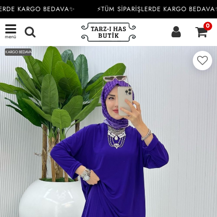
ERDE KARGO BEDAVA✨
⚡TÜM SİPARİŞLERDE KARGO BEDAVA✨
0
menü
KARGO BEDAVA