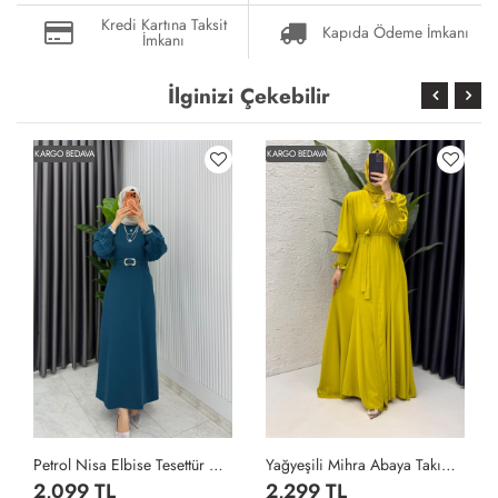
Kredi Kartına Taksit
Kapıda Ödeme İmkanı
İmkanı
İlginizi Çekebilir
KARGO BEDAVA
KARGO BEDAVA
Petrol Nisa Elbise Tesettür Giyim Petrol Yeşili
Yağyeşili Mihra Abaya Takım Tesettür Giyim Yağ Yeşili
2,099 TL
2,299 TL