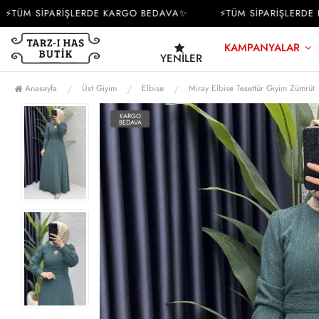
ÜM SİPARİŞLERDE KARGO BEDAVA✨
⚡TÜM SİPARİŞLERDE KA
KAMPANYALAR
YENILER
Anasayfa
Üst Giyim
Elbise
Miray Elbise Tesettür Giyim Zümrüt
KARGO
BEDAVA