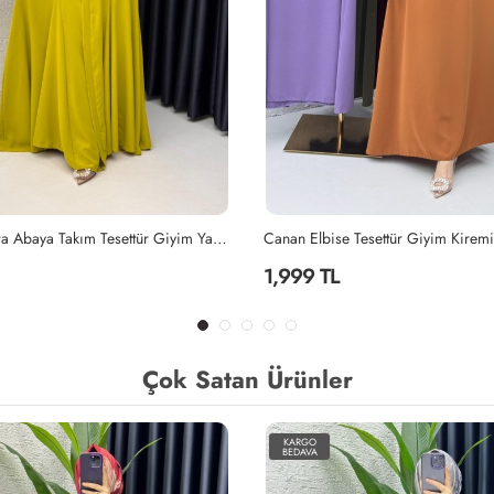
Tesettür Giyim Kiremit
Lila Mihra Abaya Takım Tesettür Giy
2,299 TL
Çok Satan Ürünler
KARGO
BEDAVA