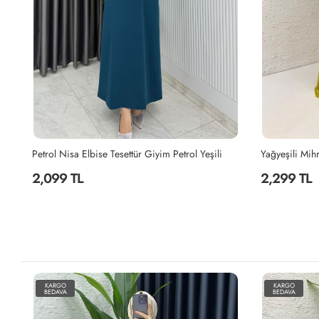
Yağyeşili Mihra Abaya Takım Tesettür Giyim Yağ Yeşili
Canan Elbise 
2,299 TL
1,999 TL
KARGO
KARGO
BEDAVA
BEDAVA