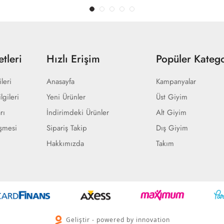
tleri
Hızlı Erişim
Popüler Katego
ileri
Anasayfa
Kampanyalar
lgileri
Yeni Ürünler
Üst Giyim
rı
İndirimdeki Ürünler
Alt Giyim
eşmesi
Sipariş Takip
Dış Giyim
Hakkımızda
Takım
Geliştir - powered by innovation