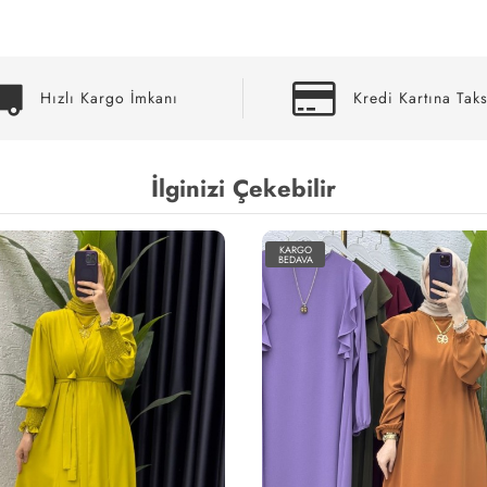
Hızlı Kargo İmkanı
Kredi Kartına Taks
İlginizi Çekebilir
KARGO
BEDAVA