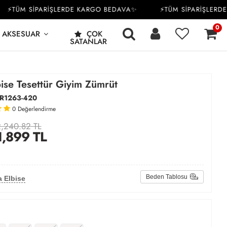
TÜM SİPARİŞLERDE KARGO BEDAVA✨
⚡TÜM SİPARİŞLERDE K
0
AKSESUAR
ÇOK
SATANLAR
ise Tesettür Giyim Zümrüt
R1263-420
0
Değerlendirme
,240.82 TL
1,899
TL
Beden Tablosu
 Elbise