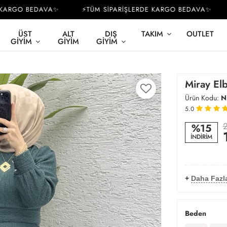
RGO BEDAVA✨
⚡TÜM SİPARİŞLERDE KARGO BEDAVA✨
⚡
ÜST
ALT
DIŞ
TAKIM
OUTLET
GIYIM
GIYIM
GIYIM
Miray Elb
Ürün Kodu:
N
5.0
2
%15
İNDİRİM
+
Daha Fazla
Beden