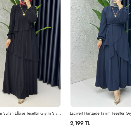
ade Takım Tesettür Giyim Lacivert
Siyah Ayperi Elbise Tesettür Giyim 
1,499 TL