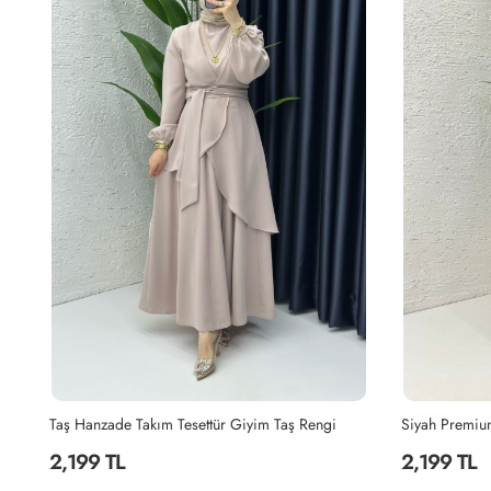
Siyah Premium Sultan Elbise Tesettür Giyim Siyah
Lacivert Hanz
2,199 TL
2,199 TL