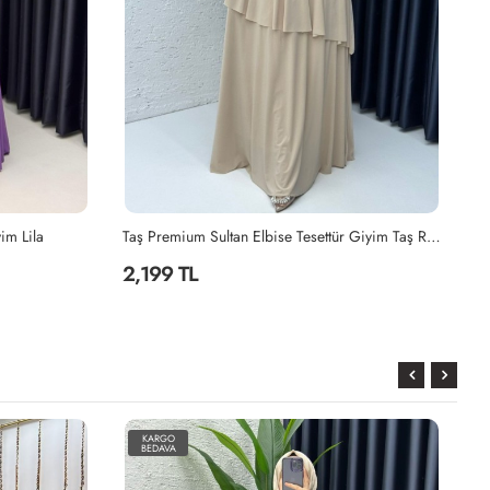
Taş Premium Sultan Elbise Tesettür Giyim Taş Rengi
Petrol Premium Sultan Elbise Tesettür Giyim Petrol Mavisi
Si
2,199 TL
2
KARGO
BEDAVA