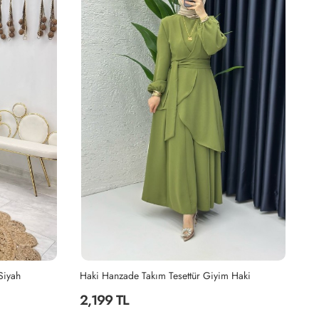
 Haki
Bordo Hanzade Takım Tesettür Giyim Bordo
Ve
2,199 TL
2