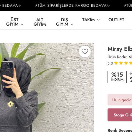
EDAVA✨
⚡TÜM SİPARİŞLERDE KARGO BEDAVA✨
⚡TÜM S
ÜST
ALT
DIŞ
TAKIM
OUTLET
GIYIM
GIYIM
GIYIM
Miray Elb
Ürün Kodu:
N
5.0
2
%15
İNDİRİM
Ürün geçici
Stoga Gir
Renk Seçene