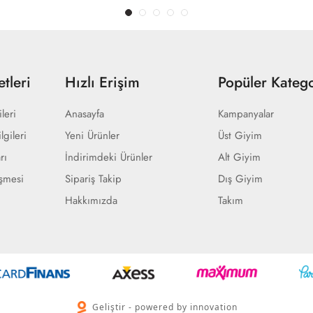
tleri
Hızlı Erişim
Popüler Katego
ileri
Anasayfa
Kampanyalar
lgileri
Yeni Ürünler
Üst Giyim
rı
İndirimdeki Ürünler
Alt Giyim
eşmesi
Sipariş Takip
Dış Giyim
Hakkımızda
Takım
Geliştir - powered by innovation