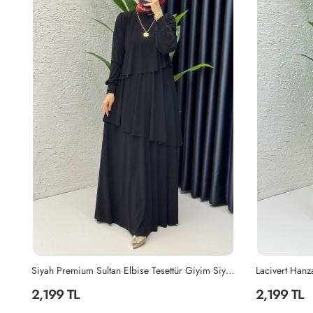
Siyah Premium Sultan Elbise Tesettür Giyim Siyah
Lacivert Hanzade Takım Tesettür Giyim Lacivert
Siyah Ayperi 
2,199 TL
1,499 TL