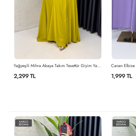
eşili Mihra Abaya Takım Tesettür Giyim Yağ Yeşili
Canan Elbise Tesettür Giyim Kiremit
Lila Mihra Ab
1,999 TL
2,299 TL
KARGO
KARGO
BEDAVA
BEDAVA