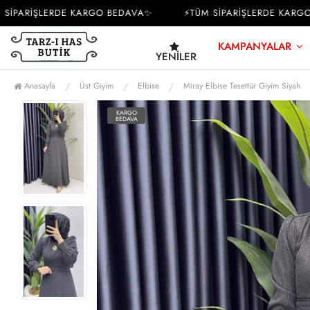
PARİŞLERDE KARGO BEDAVA✨
⚡TÜM SİPARİŞLERDE KARGO B
KAMPANYALAR
YENILER
Anasayfa
Üst Giyim
Elbise
Miray Elbise Tesettür Giyim Siyah
KARGO
BEDAVA