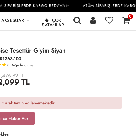
İPARİŞLERDE KARGO BEDAVA✨
⚡TÜM SİPARİŞLERDE KARGO 
0
AKSESUAR
ÇOK
SATANLAR
ise Tesettür Giyim Siyah
R1263-100
0
Değerlendirme
,476.82 TL
2,099
TL
 olarak temin edilememektedir.
ince Haber Ver
kleri