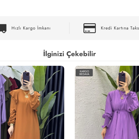
Hızlı Kargo İmkanı
Kredi Kartına Taks
İlginizi Çekebilir
KARGO
BEDAVA