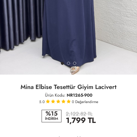
Mina Elbise Tesettür Giyim Lacivert
Ürün Kodu:
NR1265-900
5.0
0
Değerlendirme
%15
2,122.82 TL
1,799
TL
İNDİRİM