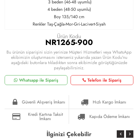
3 beden (46-48 uyumlu)
4 beden (48-50 uyumlu)
Boy 135/140 cm
Renkler Taş-Çağla-Mor-Gri-Lacivert-Siyah
Ürün Kodu
NR1265-900
Bu ürünün siparişini sizin yerinize Müşteri Hizmetleri veya WhatsApp
ekibimizin oluşturmasını isterseniz yukarıda yazan Ürün Kodu'nu
aşağıdaki butonlara tıkladıktan sonra ekibimizle görüştüğünüzde
paylaşabilirsiniz.
Whatsapp ile Sipariş
Telefon ile Sipariş
Güvenli Alışveriş İmkanı
Hızlı Kargo İmkanı
Kredi Kartına Taksit
Kapıda Ödeme İmkanı
İmkanı
İlginizi Çekebilir