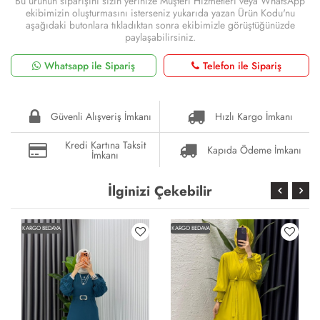
Bu ürünün siparişini sizin yerinize Müşteri Hizmetleri veya WhatsApp
ekibimizin oluşturmasını isterseniz yukarıda yazan Ürün Kodu'nu
aşağıdaki butonlara tıkladıktan sonra ekibimizle görüştüğünüzde
paylaşabilirsiniz.
Whatsapp ile Sipariş
Telefon ile Sipariş
Güvenli Alışveriş İmkanı
Hızlı Kargo İmkanı
Kredi Kartına Taksit
Kapıda Ödeme İmkanı
İmkanı
İlginizi Çekebilir
KARGO BEDAVA
KARGO BEDAVA