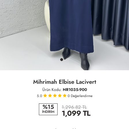
Mihrimah Elbise Lacivert
Ürün Kodu:
NR1035-900
5.0
0
Değerlendirme
%15
1,296.82 TL
1,099
TL
İNDİRİM