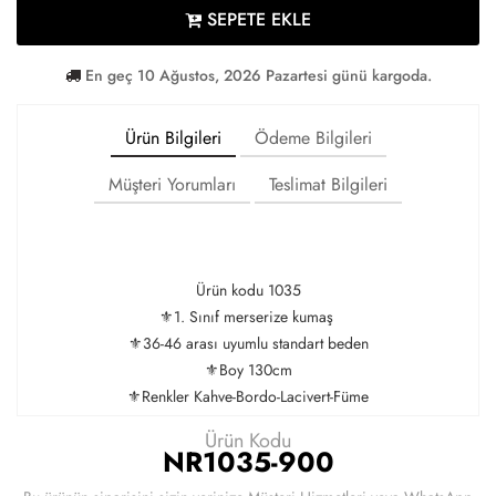
SEPETE EKLE
En geç 10 Ağustos, 2026 Pazartesi günü kargoda.
Ürün Bilgileri
Ödeme Bilgileri
Müşteri Yorumları
Teslimat Bilgileri
Ürün kodu 1035
⚜️1. Sınıf merserize kumaş
⚜️36-46 arası uyumlu standart beden
⚜️Boy 130cm
⚜️Renkler Kahve-Bordo-Lacivert-Füme
Ürün Kodu
NR1035-900