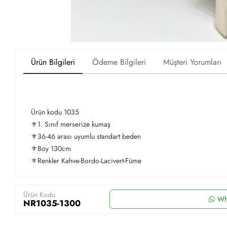
Ürün Bilgileri
Ödeme Bilgileri
Müşteri Yorumları
Ürün kodu 1035
⚜️1. Sınıf merserize kumaş
⚜️36-46 arası uyumlu standart beden
⚜️Boy 130cm
⚜️Renkler Kahve-Bordo-Lacivert-Füme
Ürün Kodu
Wh
NR1035-1300