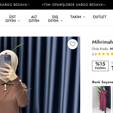
ARGO BEDAVA✨
⚡TÜM SİPARİŞLERDE KARGO BEDAVA✨
ÜST
ALT
DIŞ
TAKIM
OUTLET
GIYIM
GIYIM
GIYIM
Mihrimah
Ürün Kodu:
N
5.0
1
%15
İNDİRİM
Renk Seçene