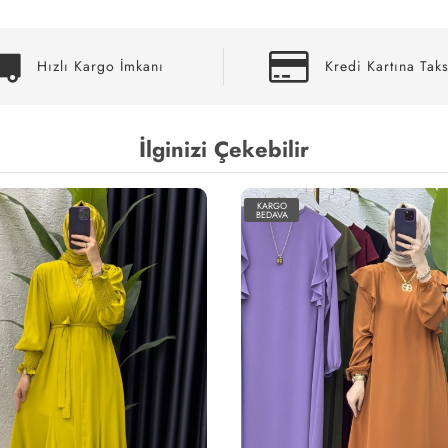
Hızlı Kargo İmkanı
Kredi Kartına Taks
İlginizi Çekebilir
KARGO
BEDAVA