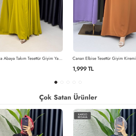
Yağyeşili Mihra Abaya Takım Tesettür Giyim Yağ Yeşili
Canan Elbise Tesettür Giyim Kiremit
1,999 TL
Çok Satan Ürünler
KARGO
BEDAVA