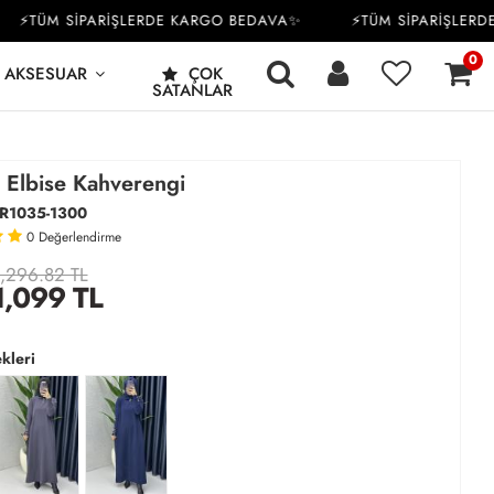
⚡TÜM SİPARİŞLERDE KARGO BEDAVA✨
⚡TÜM SİPARİŞLERDE 
0
AKSESUAR
ÇOK
SATANLAR
 Elbise Kahverengi
R1035-1300
0
Değerlendirme
,296.82 TL
1,099
TL
kleri