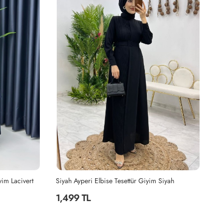
yim Lacivert
Siyah Ayperi Elbise Tesettür Giyim Siyah
Ha
1,499 TL
2