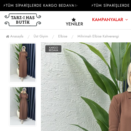
TÜM SİPARİŞLERDE KARGO BEDAVA✨
⚡TÜM SİPARİŞLERDE K
KAMPANYALAR
YENILER
Anasayfa
Üst Giyim
Elbise
Mihrimah Elbise Kahverengi
KARGO
BEDAVA