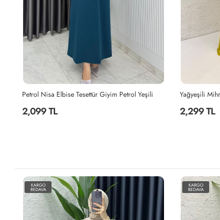
Petrol Nisa Elbise Tesettür Giyim Petrol Yeşili
2,099 TL
2,299 TL
KARGO
KARGO
BEDAVA
BEDAVA