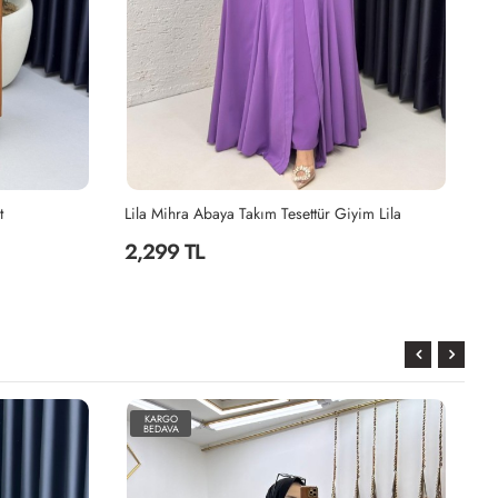
Lila Mihra Abaya Takım Tesettür Giyim Lila
2,299 TL
2,199 T
KARGO
BEDAVA