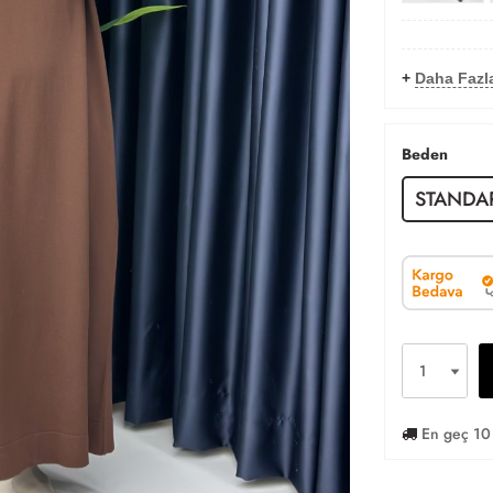
+
Daha Fazla
Beden
STANDA
En geç 10 