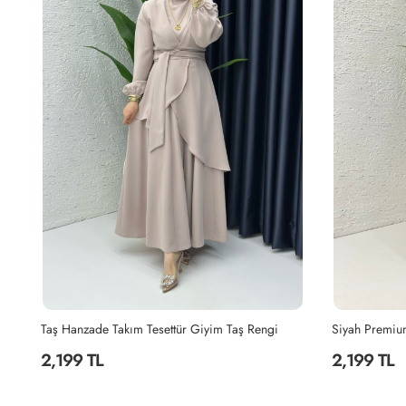
Yağyeşili Hanzade Takım Tesettür Giyim Yağ Yeşili
Taş Hanzade Takım Tesettür Giyim Taş Rengi
2,199 TL
2,199 TL