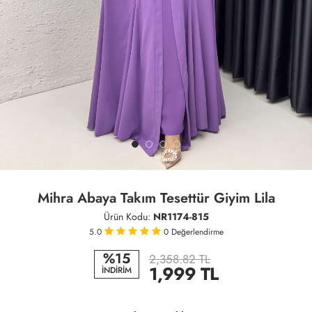
Mihra Abaya Takım Tesettür Giyim Lila
Ürün Kodu:
NR1174-815
5.0
0
Değerlendirme
%15
2,358.82 TL
1,999
TL
İNDİRİM