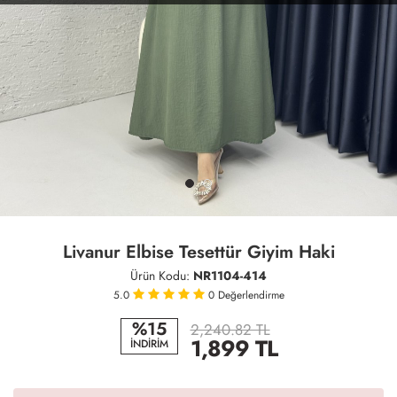
Livanur Elbise Tesettür Giyim Haki
Ürün Kodu:
NR1104-414
5.0
0
Değerlendirme
%15
2,240.82 TL
1,899
TL
İNDİRİM