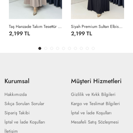
Taş Hanzade Takım Tesettür Giyim Taş Rengi
Siyah Premium Sultan Elbise Tesettür Giyim Siyah
2,199 TL
2,199 TL
Kurumsal
Müşteri Hizmetleri
Hakkımızda
Gizlilik ve Kvkk Bilgileri
Sıkça Sorulan Sorular
Kargo ve Teslimat Bilgileri
Sipariş Takibi
İptal ve İade Koşulları
İptal ve İade Koşulları
Mesafeli Satış Sözleşmesi
İletişim