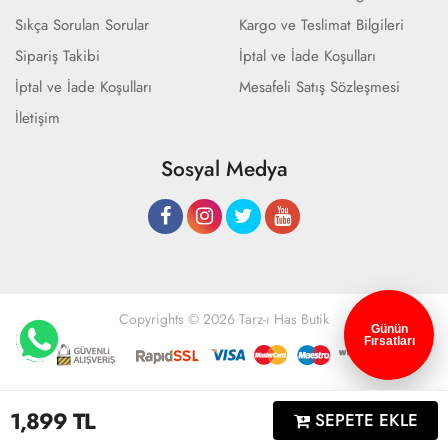
Sıkça Sorulan Sorular
Kargo ve Teslimat Bilgileri
Sipariş Takibi
İptal ve İade Koşulları
İptal ve İade Koşulları
Mesafeli Satış Sözleşmesi
İletişim
Sosyal Medya
Copyrights © 2026 Tarz-ı Has Butik
Günün
Fırsatları
Geliştir - powered by innovation
1,899
TL
SEPETE EKLE
Anasayfa
Üye Girişi
Sepetim
Sipariş Takibi
İletişim