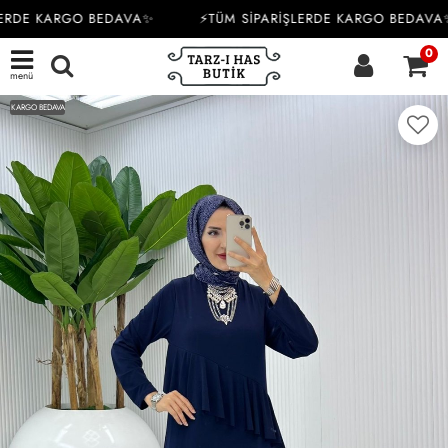
ERDE KARGO BEDAVA✨
⚡TÜM SİPARİŞLERDE KARGO BEDAVA✨
0
menü
KARGO BEDAVA