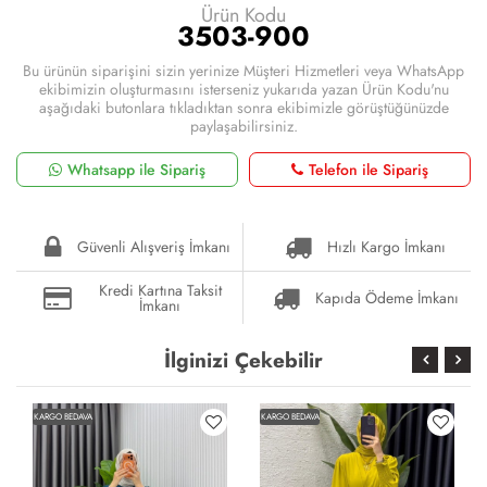
Ürün Kodu
3503-900
Bu ürünün siparişini sizin yerinize Müşteri Hizmetleri veya WhatsApp
ekibimizin oluşturmasını isterseniz yukarıda yazan Ürün Kodu'nu
aşağıdaki butonlara tıkladıktan sonra ekibimizle görüştüğünüzde
paylaşabilirsiniz.
Whatsapp ile Sipariş
Telefon ile Sipariş
Güvenli Alışveriş İmkanı
Hızlı Kargo İmkanı
Kredi Kartına Taksit
Kapıda Ödeme İmkanı
İmkanı
İlginizi Çekebilir
KARGO BEDAVA
KARGO BEDAVA