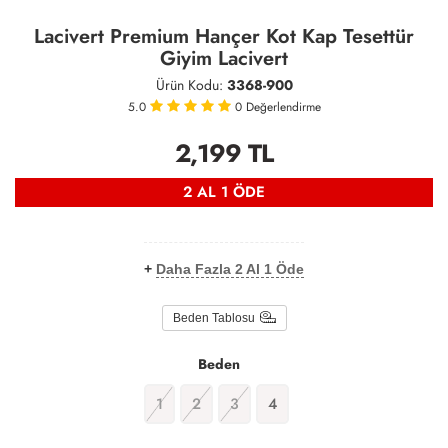
Lacivert Premium Hançer Kot Kap Tesettür
Giyim Lacivert
Ürün Kodu:
3368-900
5.0
0
Değerlendirme
2,199
TL
2 AL 1 ÖDE
+
Daha Fazla 2 Al 1 Öde
Beden Tablosu
Beden
1
2
3
4