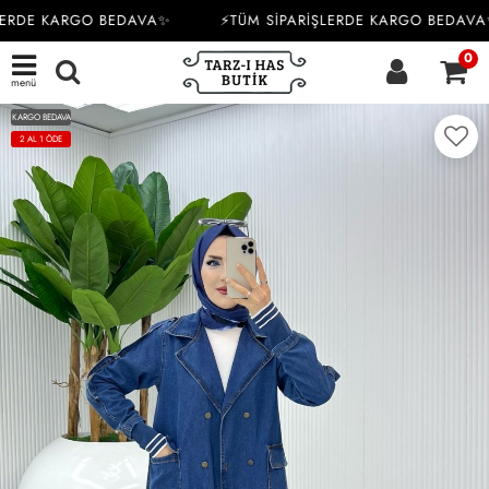
ERDE KARGO BEDAVA✨
⚡TÜM SİPARİŞLERDE KARGO BEDAVA
0
menü
KARGO BEDAVA
2 AL 1 ÖDE