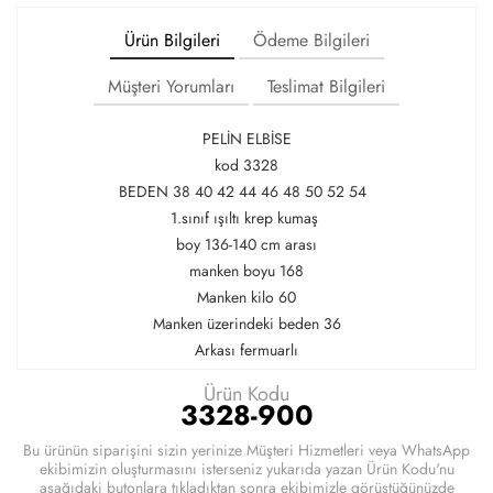
Ürün Bilgileri
Ödeme Bilgileri
Müşteri Yorumları
Teslimat Bilgileri
PELİN ELBİSE
kod 3328
BEDEN 38 40 42 44 46 48 50 52 54
1.sınıf ışıltı krep kumaş
boy 136-140 cm arası
manken boyu 168
Manken kilo 60
Manken üzerindeki beden 36
Arkası fermuarlı
Ürün Kodu
3328-900
Bu ürünün siparişini sizin yerinize Müşteri Hizmetleri veya WhatsApp
ekibimizin oluşturmasını isterseniz yukarıda yazan Ürün Kodu'nu
aşağıdaki butonlara tıkladıktan sonra ekibimizle görüştüğünüzde