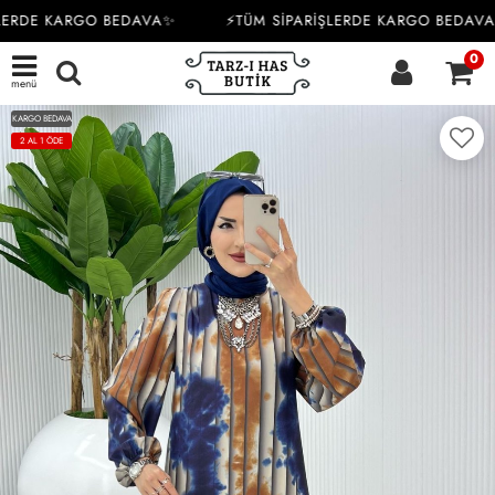
LERDE KARGO BEDAVA✨
⚡TÜM SİPARİŞLERDE KARGO BEDAVA
0
menü
KARGO BEDAVA
2 AL 1 ÖDE