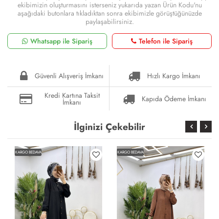
ekibimizin oluşturmasını isterseniz yukarıda yazan Ürün Kodu'nu
aşağıdaki butonlara tıkladıktan sonra ekibimizle görüştüğünüzde
paylaşabilirsiniz.
Whatsapp ile Sipariş
Telefon ile Sipariş
Güvenli Alışveriş İmkanı
Hızlı Kargo İmkanı
Kredi Kartına Taksit
Kapıda Ödeme İmkanı
İmkanı
İlginizi Çekebilir
KARGO BEDAVA
KARGO BEDAVA