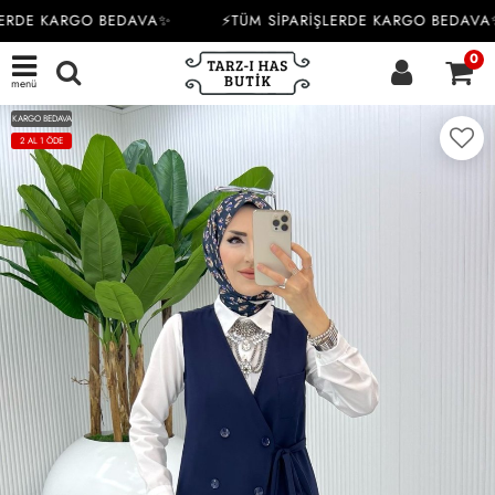
ERDE KARGO BEDAVA✨
⚡TÜM SİPARİŞLERDE KARGO BEDAVA✨
0
menü
KARGO BEDAVA
2 AL 1 ÖDE