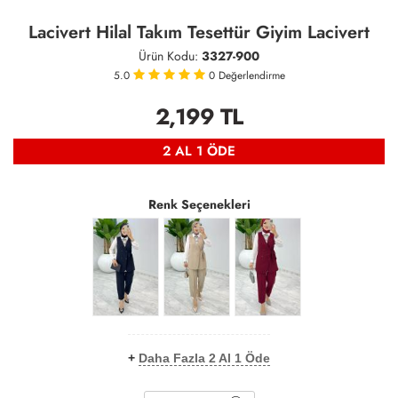
Lacivert Hilal Takım Tesettür Giyim Lacivert
Ürün Kodu:
3327-900
5.0
0
Değerlendirme
2,199
TL
2 AL 1 ÖDE
Renk Seçenekleri
+
Daha Fazla 2 Al 1 Öde