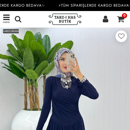
ERDE KARGO BEDAVA✨
⚡TÜM SİPARİŞLERDE KARGO BEDAVA✨
0
menü
KARGO BEDAVA