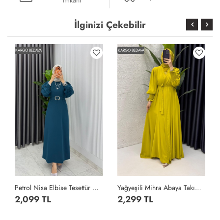
İlginizi Çekebilir
KARGO BEDAVA
KARGO BEDAVA
Petrol Nisa Elbise Tesettür Giyim Petrol Yeşili
Yağyeşili Mihra Abaya Takım Tesettür Giyim Yağ Yeşili
2,099 TL
2,299 TL