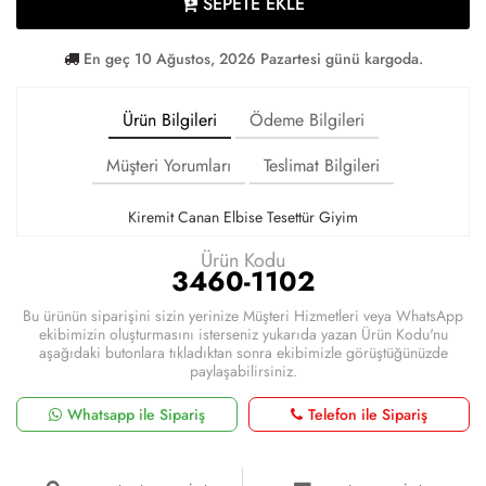
SEPETE EKLE
En geç 10 Ağustos, 2026 Pazartesi günü kargoda.
Ürün Bilgileri
Ödeme Bilgileri
Müşteri Yorumları
Teslimat Bilgileri
Kiremit Canan Elbise Tesettür Giyim
Ürün Kodu
3460-1102
Bu ürünün siparişini sizin yerinize Müşteri Hizmetleri veya WhatsApp
ekibimizin oluşturmasını isterseniz yukarıda yazan Ürün Kodu'nu
aşağıdaki butonlara tıkladıktan sonra ekibimizle görüştüğünüzde
paylaşabilirsiniz.
Whatsapp ile Sipariş
Telefon ile Sipariş