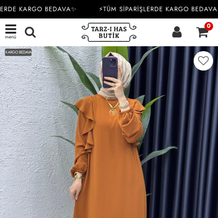
LERDE KARGO BEDAVA✨
⚡TÜM SİPARİŞLERDE KARGO BEDAVA
0
menü
KARGO BEDAVA