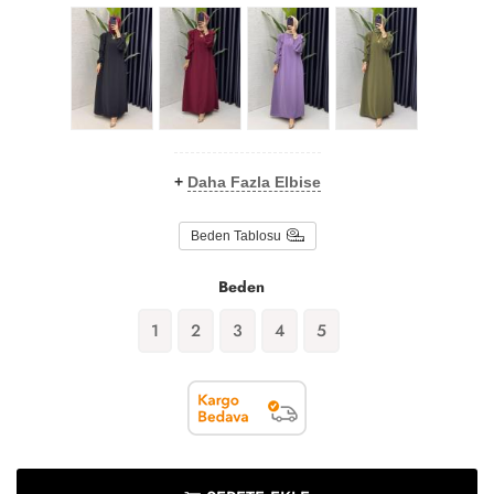
+
Daha Fazla Elbise
Beden Tablosu
Beden
1
2
3
4
5