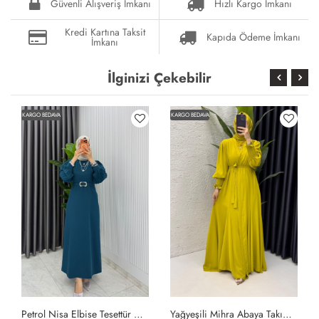
Güvenli Alışveriş İmkanı
Hızlı Kargo İmkanı
Kredi Kartına Taksit
Kapıda Ödeme İmkanı
İmkanı
İlginizi Çekebilir
KARGO BEDAVA
KARGO BEDAVA
Petrol Nisa Elbise Tesettür Giyim Petrol Yeşili
Yağyeşili Mihra Abaya Takım Tesettür Giyim Yağ Yeşili