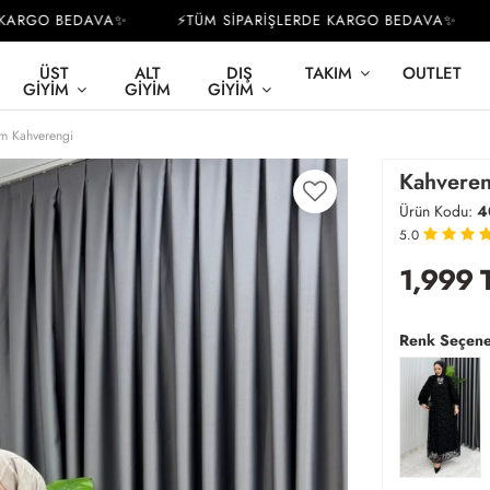
RGO BEDAVA✨
⚡TÜM SİPARİŞLERDE KARGO BEDAVA✨
⚡
ÜST
ALT
DIŞ
TAKIM
OUTLET
GIYIM
GIYIM
GIYIM
im Kahverengi
Kahveren
Ürün Kodu:
4
5.0
1,999
Renk Seçene