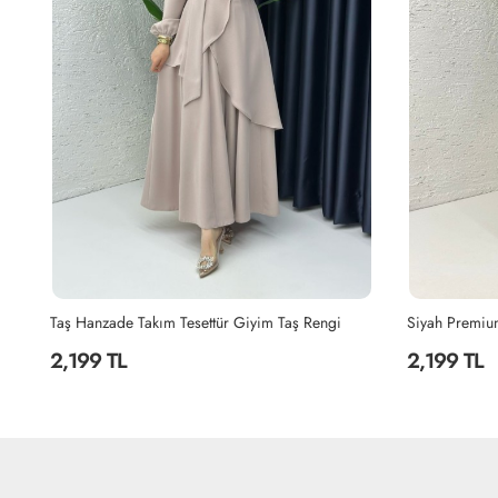
Yağyeşili Hanzade Takım Tesettür Giyim Yağ Yeşili
Taş Hanzade Takım Tesettür Giyim Taş Rengi
2,199 TL
2,199 TL