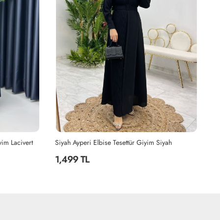
yim Lacivert
Siyah Ayperi Elbise Tesettür Giyim Siyah
Ha
1,499 TL
2