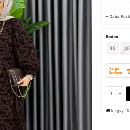
+
Daha Fazla
Beden
36
38
En geç 10 