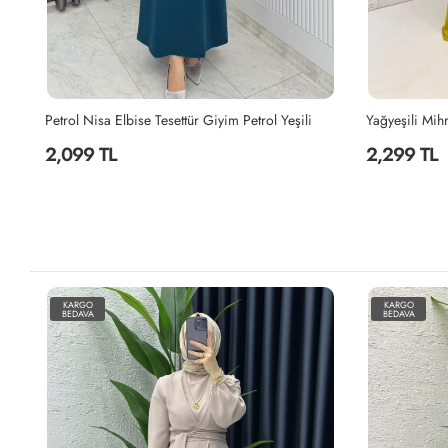
e Premium Sultan Elbise Tesettür Giyim Sütlü Kahve
Petrol Nisa Elbise Tesettür Giyim Petrol Yeşili
2,099 TL
2,299 TL
KARGO
KARGO
BEDAVA
BEDAVA