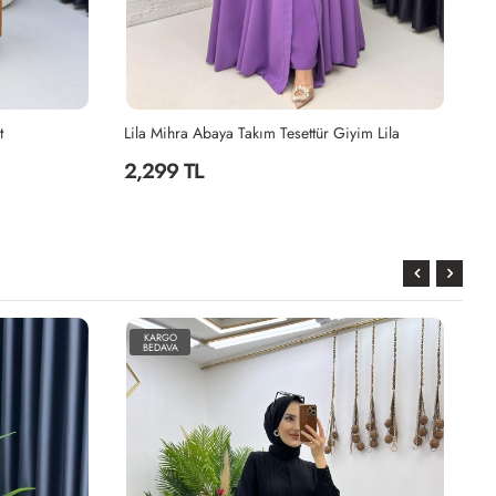
t
Lila Mihra Abaya Takım Tesettür Giyim Lila
2,299 TL
2
KARGO
BEDAVA