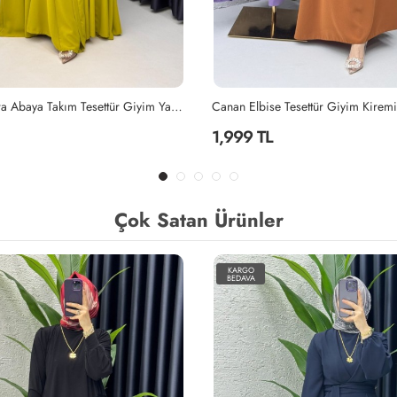
Yağyeşili Mihra Abaya Takım Tesettür Giyim Yağ Yeşili
Canan Elbise Tesettür Giyim Kiremi
1,999 TL
Çok Satan Ürünler
KARGO
BEDAVA