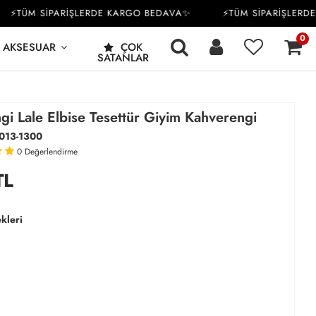
TÜM SİPARİŞLERDE KARGO BEDAVA✨
⚡TÜM SİPARİŞLERDE K
0
AKSESUAR
ÇOK
SATANLAR
gi Lale Elbise Tesettür Giyim Kahverengi
013-1300
0
Değerlendirme
TL
kleri