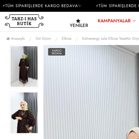
ÜM SİPARİŞLERDE KARGO BEDAVA✨
⚡TÜM SİPARİŞLERDE KA
KAMPANYALAR
YENILER
Anasayfa
Üst Giyim
Elbise
Kahverengi Lale Elbise Tesettür Giy
KARGO
BEDAVA