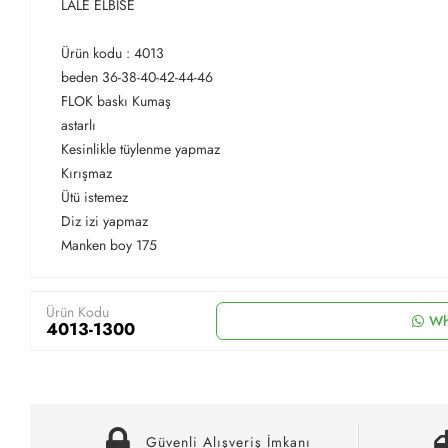
LALE ELBİSE
Ürün kodu : 4013
beden 36-38-40-42-44-46
FLOK baskı Kumaş
astarlı
Kesinlikle tüylenme yapmaz
Kırışmaz
Ütü istemez
Diz izi yapmaz
Manken boy 175
Ürün Kodu
Wh
4013-1300
Güvenli Alışveriş İmkanı