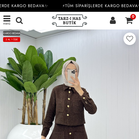
ERDE KARGO BEDAVA✨
⚡TÜM SİPARİŞLERDE KARGO BEDAVA✨
0
menü
KARGO BEDAVA
2 AL 1 ÖDE