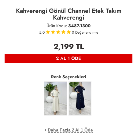
Kahverengi Gönül Channel Etek Takım
Kahverengi
Ürün Kodu:
3487-1300
5.0
0
Değerlendirme
2,199
TL
2 AL 1 ÖDE
Renk Seçenekleri
+
Daha Fazla 2 Al 1 Öde