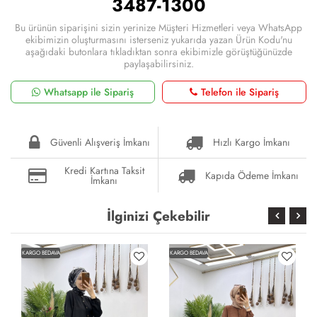
3487-1300
Bu ürünün siparişini sizin yerinize Müşteri Hizmetleri veya WhatsApp
ekibimizin oluşturmasını isterseniz yukarıda yazan Ürün Kodu'nu
aşağıdaki butonlara tıkladıktan sonra ekibimizle görüştüğünüzde
paylaşabilirsiniz.
Whatsapp ile Sipariş
Telefon ile Sipariş
Güvenli Alışveriş İmkanı
Hızlı Kargo İmkanı
Kredi Kartına Taksit
Kapıda Ödeme İmkanı
İmkanı
İlginizi Çekebilir
KARGO BEDAVA
KARGO BEDAVA