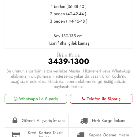
1 beden (36-38-40 )
2 beden (40-42-44 )
3 beden ( 44-46-48 )
Boy 130-135 cm
1.sınıf ithal çilek kumaş
Ürün Kodu
3439-1300
Bu ürünün siparişini sizin yerinize Müşteri Hizmetleri veya WhatsApp
ekibimizin oluşturmasını isterseniz yukarıda yazan Ürün Kodu'nu
aşağıdaki butonlara tıkladıktan sonra ekibimizle görüştüğünüzde
paylaşabilirsiniz.
Whatsapp ile Sipariş
Telefon ile Sipariş
Güvenli Alışveriş İmkanı
Hızlı Kargo İmkanı
Kredi Kartına Taksit
Kapıda Ödeme İmkanı