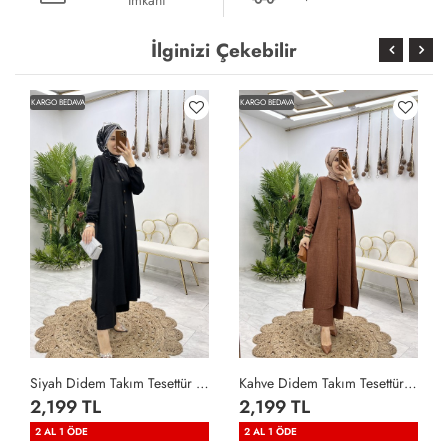
İmkanı
İlginizi Çekebilir
KARGO BEDAVA
KARGO BEDAVA
Siyah Didem Takım Tesettür Giyim Siyah
Kahve Didem Takım Tesettür Giyim Kahverengi
2,199 TL
2,199 TL
2 AL 1 ÖDE
2 AL 1 ÖDE