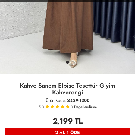
Kahve Sanem Elbise Tesettür Giyim
Kahverengi
Ürün Kodu:
3439-1300
5.0
0
Değerlendirme
2,199
TL
2 AL 1 ÖDE