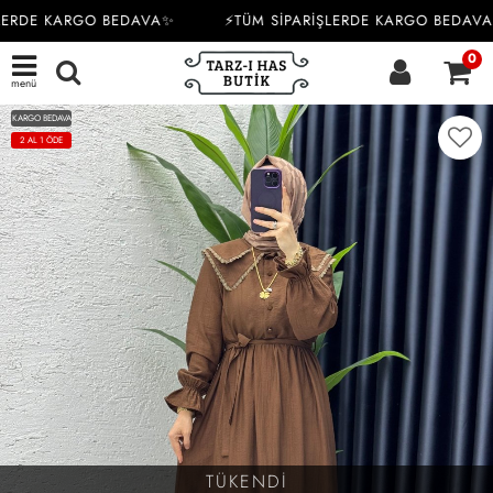
LERDE KARGO BEDAVA✨
⚡TÜM SİPARİŞLERDE KARGO BEDAVA
0
menü
KARGO BEDAVA
2 AL 1 ÖDE
TÜKENDİ