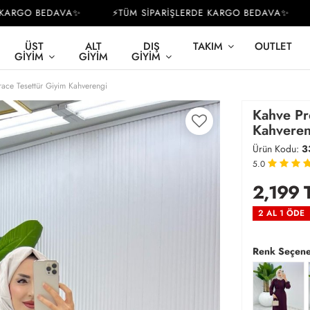
RGO BEDAVA✨
⚡TÜM SİPARİŞLERDE KARGO BEDAVA✨
⚡
ÜST
ALT
DIŞ
TAKIM
OUTLET
GIYIM
GIYIM
GIYIM
ace Tesettür Giyim Kahverengi
Kahve Pr
Kahveren
Ürün Kodu:
3
5.0
2,199
2 AL 1 ÖDE
Renk Seçene