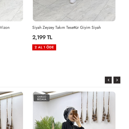
 Vizon
Siyah Zeyzey Takım Tesettür Giyim Siyah
Ha
2,199 TL
2
2 AL 1 ÖDE
2
KARGO
BEDAVA