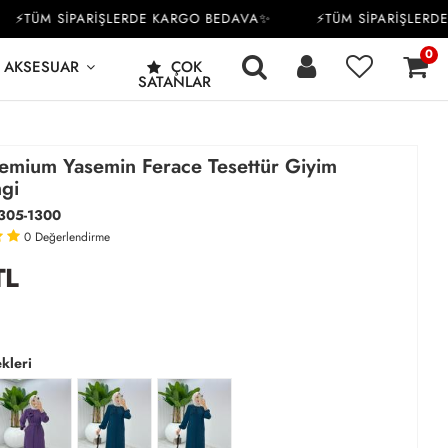
TÜM SİPARİŞLERDE KARGO BEDAVA✨
⚡TÜM SİPARİŞLERDE K
0
AKSESUAR
ÇOK
SATANLAR
emium Yasemin Ferace Tesettür Giyim
gi
305-1300
0
Değerlendirme
TL
kleri