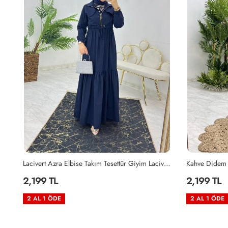
Lacivert Azra Elbise Takım Tesettür Giyim Lacivert
Kahve Didem 
2,199 TL
2,199 TL
2 AL 1 ÖDE
2 AL 1 ÖDE