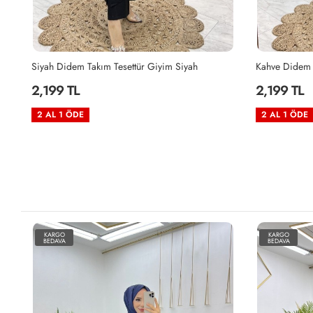
Siyah Didem Takım Tesettür Giyim Siyah
Kahve Didem 
2,199 TL
2,199 TL
2 AL 1 ÖDE
2 AL 1 ÖDE
KARGO
KARGO
BEDAVA
BEDAVA