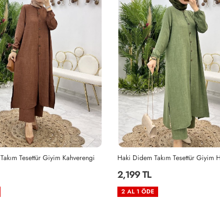
Takım Tesettür Giyim Kahverengi
Haki Didem Takım Tesettür Giyim H
2,199 TL
2 AL 1 ÖDE