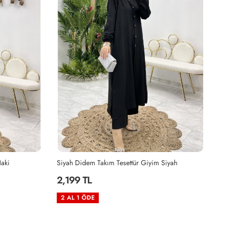
aki
Siyah Didem Takım Tesettür Giyim Siyah
Ka
2,199 TL
2
2 AL 1 ÖDE
2