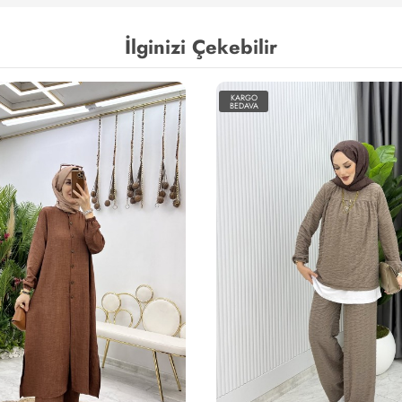
İlginizi Çekebilir
KARGO
BEDAVA