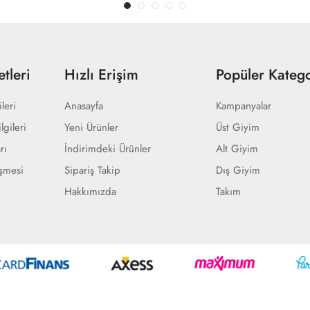
tleri
Hızlı Erişim
Popüler Katego
ileri
Anasayfa
Kampanyalar
lgileri
Yeni Ürünler
Üst Giyim
rı
İndirimdeki Ürünler
Alt Giyim
eşmesi
Sipariş Takip
Dış Giyim
Hakkımızda
Takım
Geliştir - powered by innovation