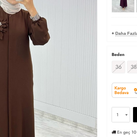
+
Daha Fazla
Beden
36
38
En geç 10 