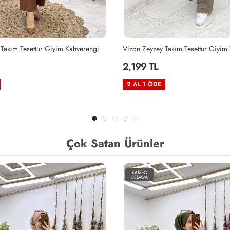
Takım Tesettür Giyim Kahverengi
Vizon Zeyzey Takım Tesettür Giyim
2,199 TL
2 AL 1 ÖDE
Çok Satan Ürünler
KARGO
BEDAVA