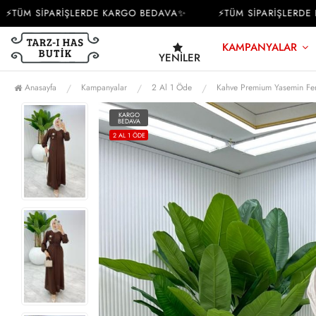
ÜM SİPARİŞLERDE KARGO BEDAVA✨
⚡TÜM SİPARİŞLERDE KA
KAMPANYALAR
YENILER
Anasayfa
Kampanyalar
2 Al 1 Öde
Kahve Premium Yasemin Fer
KARGO
BEDAVA
2 AL 1 ÖDE