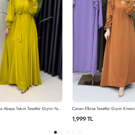
Tesettür Giyim Kiremit
Lila Mihra Abaya Takım Tesettür Giy
2,299 TL