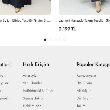
ade Takım Tesettür Giyim Lacivert
Siyah Ayperi Elbise Tesettür Giyim 
1,499 TL
tleri
Hızlı Erişim
Popüler Katego
ileri
Anasayfa
Kampanyalar
lgileri
Yeni Ürünler
Üst Giyim
rı
İndirimdeki Ürünler
Alt Giyim
eşmesi
Sipariş Takip
Dış Giyim
Hakkımızda
Takım