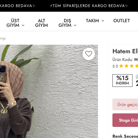
RGO BEDAVA✨
⚡TÜM SİPARİŞLERDE KARGO BEDAVA✨
⚡
ÜST
ALT
DIŞ
TAKIM
OUTLET
GIYIM
GIYIM
GIYIM
engi
Hatem El
Ürün Kodu:
N
5.0
2
%15
İNDİRİM
Ürün geçici
Stoga Gir
Renk Seçene