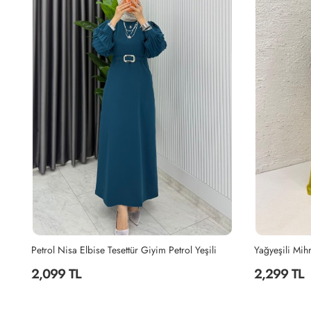
Yağyeşili Mihra Abaya Takım Tesettür Giyim Yağ Yeşili
Canan Elbise 
2,299 TL
1,999 TL