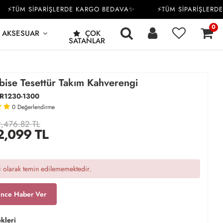
TÜM SİPARİŞLERDE KARGO BEDAVA✨
⚡TÜM SİPARİŞLERDE K
0
AKSESUAR
ÇOK
SATANLAR
bise Tesettür Takım Kahverengi
R1230-1300
0
Değerlendirme
,476.82 TL
2,099
TL
 olarak temin edilememektedir.
ince Haber Ver
kleri