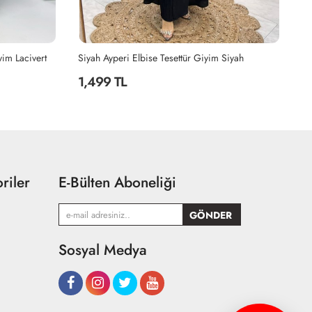
Siyah
Haki Hanzade Takım Tesettür Giyim Haki
Bo
2,199 TL
2
riler
E-Bülten Aboneliği
Sosyal Medya