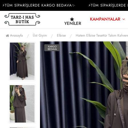
ÜM SİPARİŞLERDE KARGO BEDAVA✨
⚡TÜM SİPARİŞLERDE KA
KAMPANYALAR
YENILER
Anasayfa
Üst Giyim
Elbise
Hatem Elbise Tesettür Takım Kahver
KARGO
BEDAVA