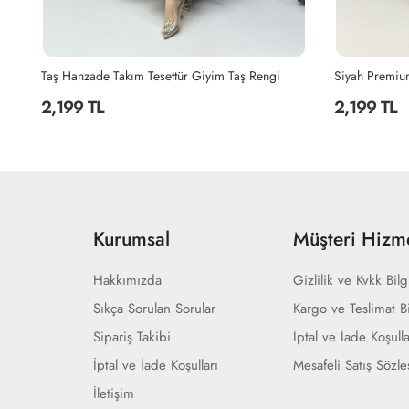
Siyah Premium Sultan Elbise Tesettür Giyim Siyah
Lacivert Hanz
2,199 TL
2,199 TL
Kurumsal
Müşteri Hizme
Hakkımızda
Gizlilik ve Kvkk Bilg
Sıkça Sorulan Sorular
Kargo ve Teslimat Bi
Sipariş Takibi
İptal ve İade Koşulla
İptal ve İade Koşulları
Mesafeli Satış Sözl
İletişim