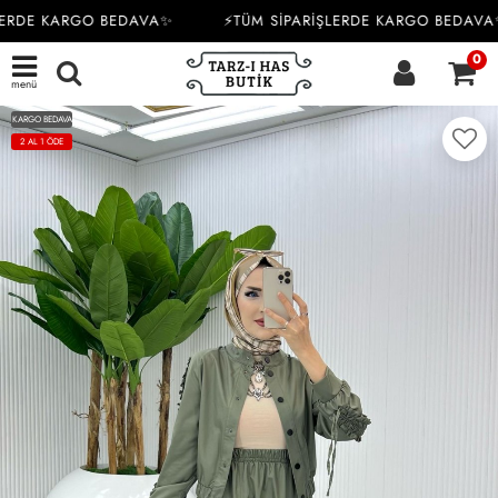
ERDE KARGO BEDAVA✨
⚡TÜM SİPARİŞLERDE KARGO BEDAVA✨
0
menü
KARGO BEDAVA
2 AL 1 ÖDE