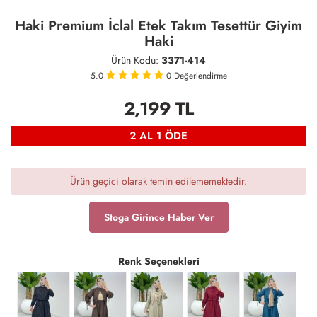
Haki Premium İclal Etek Takım Tesettür Giyim
Haki
Ürün Kodu:
3371-414
5.0
0
Değerlendirme
2,199
TL
2 AL 1 ÖDE
Ürün geçici olarak temin edilememektedir.
Stoga Girince Haber Ver
Renk Seçenekleri