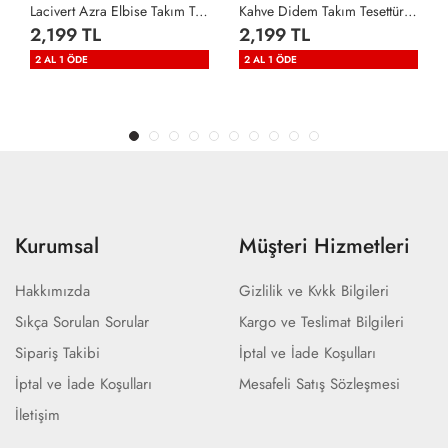
Lacivert Azra Elbise Takım Tesettür Giyim Lacivert
Kahve Didem Takım Tesettür Giyim Kahverengi
2,199 TL
2,199 TL
2 AL 1 ÖDE
2 AL 1 ÖDE
Kurumsal
Müşteri Hizmetleri
Hakkımızda
Gizlilik ve Kvkk Bilgileri
Sıkça Sorulan Sorular
Kargo ve Teslimat Bilgileri
Sipariş Takibi
İptal ve İade Koşulları
İptal ve İade Koşulları
Mesafeli Satış Sözleşmesi
İletişim