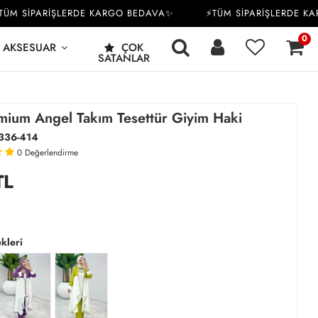
 SİPARİŞLERDE KARGO BEDAVA✨
⚡TÜM SİPARİŞLERDE KARG
0
AKSESUAR
ÇOK
SATANLAR
mium Angel Takım Tesettür Giyim Haki
336-414
0
Değerlendirme
TL
kleri