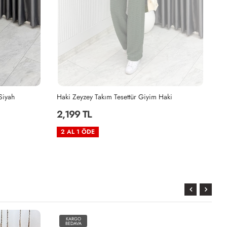
Siyah
Haki Zeyzey Takım Tesettür Giyim Haki
Mü
2,199 TL
2
2 AL 1 ÖDE
2
KARGO
BEDAVA