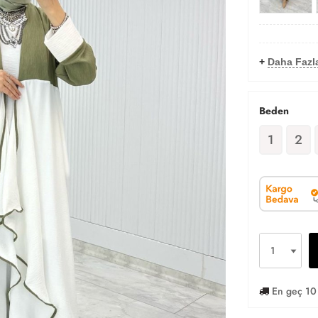
+
Daha Fazla
Beden
1
2
En geç 10 