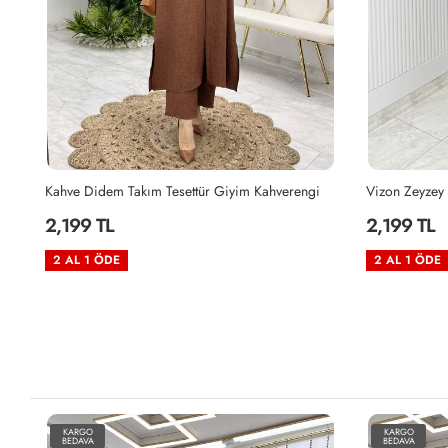
Kahve Didem Takım Tesettür Giyim Kahverengi
Vizon Zeyzey 
2,199 TL
2,199 TL
2 AL 1 ÖDE
2 AL 1 ÖDE
KARGO
KARGO
BEDAVA
BEDAVA