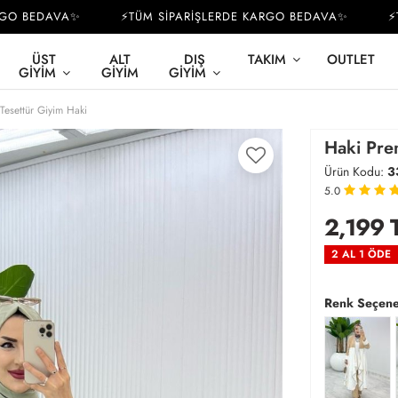
 BEDAVA✨
⚡TÜM SİPARİŞLERDE KARGO BEDAVA✨
⚡TÜM
ÜST
ALT
DIŞ
TAKIM
OUTLET
GIYIM
GIYIM
GIYIM
Tesettür Giyim Haki
Haki Pre
Ürün Kodu:
3
5.0
2,199
2 AL 1 ÖDE
Renk Seçene