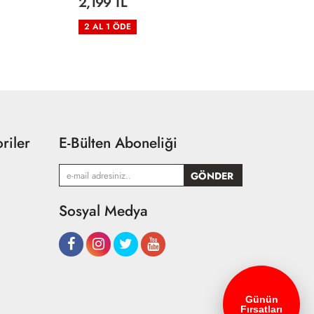
2,199 TL
2
2 AL 1 ÖDE
2
riler
E-Bülten Aboneliği
Sosyal Medya
Günün
Fırsatları