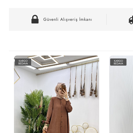
Güvenli Alışveriş İmkanı
KARGO
KARGO
BEDAVA
BEDAVA