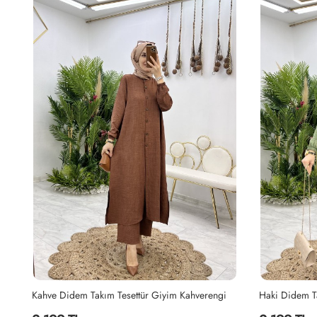
Lacivert Azra Elbise Takım Tesettür Giyim Lacivert
Kahve Didem Takım Tesettür Giyim Kahverengi
Haki Didem T