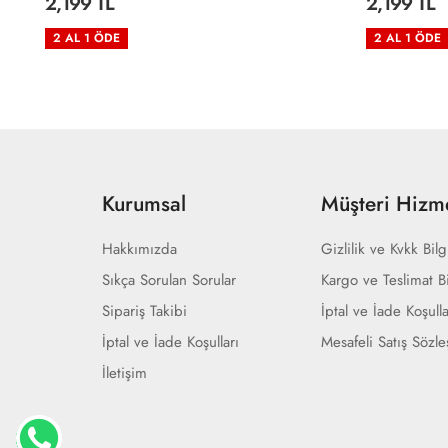
2,199 TL
2,199 TL
2 AL 1 ÖDE
2 AL 1 ÖDE
Kurumsal
Müşteri Hizme
Hakkımızda
Gizlilik ve Kvkk Bilg
Sıkça Sorulan Sorular
Kargo ve Teslimat Bi
Sipariş Takibi
İptal ve İade Koşulla
İptal ve İade Koşulları
Mesafeli Satış Sözl
İletişim