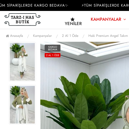
SİPARİŞLERDE KARGO BEDAVA✨
⚡TÜM SİPARİŞLERDE KARGO
KAMPANYALAR
YENILER
Anasayfa
Kampanyalar
2 Al 1 Öde
Haki Premium Angel Takım 
KARGO
BEDAVA
2 AL 1 ÖDE