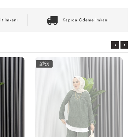
it İmkanı
Kapıda Ödeme İmkanı
KARGO
BEDAVA