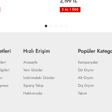
2,199 TL
2 AL 1 ÖDE
tleri
Hızlı Erişim
Popüler Katego
ileri
Anasayfa
Kampanyalar
lgileri
Yeni Ürünler
Üst Giyim
rı
İndirimdeki Ürünler
Alt Giyim
eşmesi
Sipariş Takip
Dış Giyim
Hakkımızda
Takım