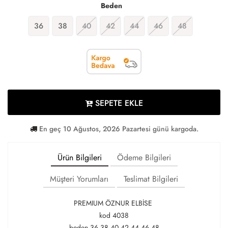
Beden
36
38
40
42
44
46
48
SEPETE EKLE
En geç 10 Ağustos, 2026 Pazartesi günü kargoda.
Ürün Bilgileri
Ödeme Bilgileri
Müşteri Yorumları
Teslimat Bilgileri
PREMIUM ÖZNUR ELBİSE
kod 4038
beden 36 38 40 42 44 46 48