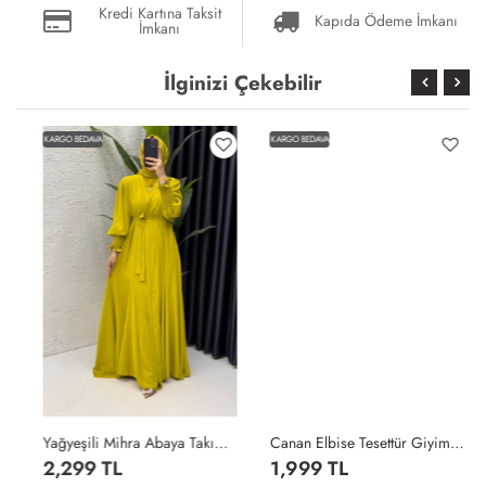
Kredi Kartına Taksit
Kapıda Ödeme İmkanı
İmkanı
İlginizi Çekebilir
KARGO BEDAVA
KARGO BEDAVA
Yağyeşili Mihra Abaya Takım Tesettür Giyim Yağ Yeşili
Canan Elbise Tesettür Giyim Kiremit
2,299 TL
1,999 TL