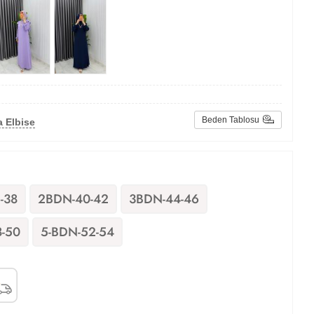
Beden Tablosu
 Elbise
-38
2BDN-40-42
3BDN-44-46
-50
5-BDN-52-54