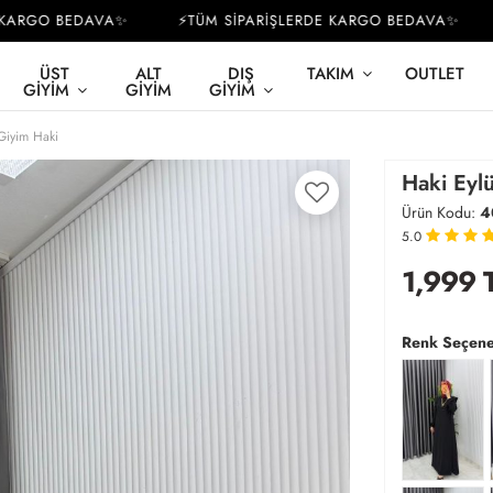
RGO BEDAVA✨
⚡TÜM SİPARİŞLERDE KARGO BEDAVA✨
⚡
ÜST
ALT
DIŞ
TAKIM
OUTLET
GIYIM
GIYIM
GIYIM
 Giyim Haki
Haki Eylü
Ürün Kodu:
4
5.0
1,999
Renk Seçene