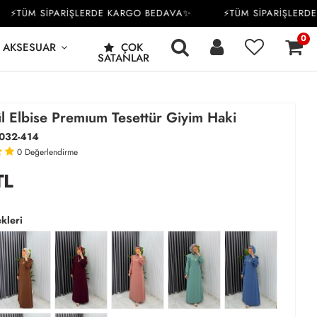
TÜM SİPARİŞLERDE KARGO BEDAVA✨
⚡TÜM SİPARİŞLERDE K
0
AKSESUAR
ÇOK
SATANLAR
l Elbise Premıum Tesettür Giyim Haki
032-414
0
Değerlendirme
TL
kleri