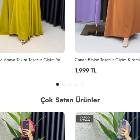
Tesettür Giyim Kiremit
Lila Mihra Abaya Takım Tesettür Giy
2,299 TL
Çok Satan Ürünler
KARGO
BEDAVA