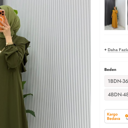
+
Daha Fazla
Beden
1BDN-36
4BDN-48