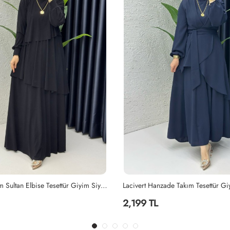
ade Takım Tesettür Giyim Lacivert
Siyah Ayperi Elbise Tesettür Giyim 
1,499 TL