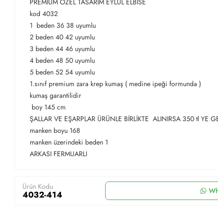
PREMIUM ÖZEL TASARIM EYLÜL ELBİSE
kod 4032
1 beden 36 38 uyumlu
2 beden 40 42 uyumlu
3 beden 44 46 uyumlu
4 beden 48 50 uyumlu
5 beden 52 54 uyumlu
1.sınıf premium zara krep kumaş ( medine ipeği formunda )
kumaş garantilidir
boy 145 cm
ŞALLAR VE EŞARPLAR ÜRÜNLE BİRLİKTE ALINIRSA 350 tl YE G
manken boyu 168
manken üzerindeki beden 1
ARKASI FERMUARLI
Ürün Kodu
Wh
4032-414