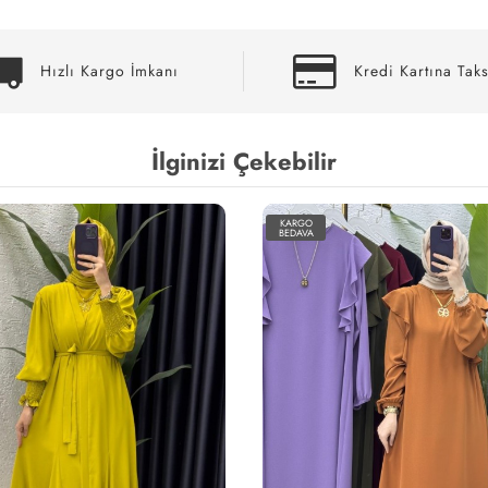
Hızlı Kargo İmkanı
Kredi Kartına Taks
İlginizi Çekebilir
KARGO
BEDAVA