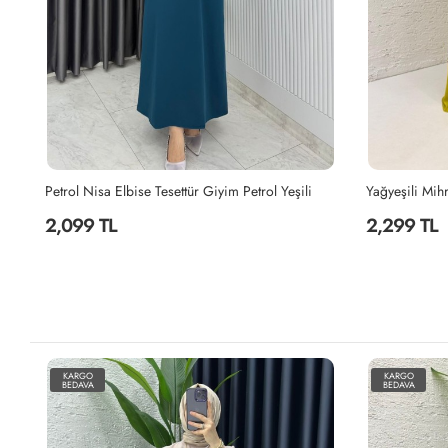
Yağyeşili Mihra Abaya Takım Tesettür Giyim Yağ Yeşili
Canan Elbise 
2,299 TL
1,999 TL
KARGO
KARGO
BEDAVA
BEDAVA