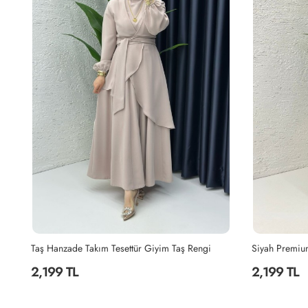
Siyah Premium Sultan Elbise Tesettür Giyim Siyah
Lacivert Hanz
2,199 TL
2,199 TL