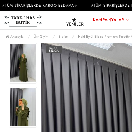
ÜM SİPARİŞLERDE KARGO BEDAVA✨
⚡TÜM SİPARİŞLERDE KA
KAMPANYALAR
YENILER
Anasayfa
Üst Giyim
Elbise
Haki Eylül Elbise Premıum Tesettür
KARGO
BEDAVA