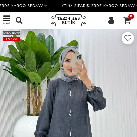
ERDE KARGO BEDAVA✨
⚡TÜM SİPARİŞLERDE KARGO BEDAVA✨
0
menü
KARGO BEDAVA
2 AL 1 ÖDE