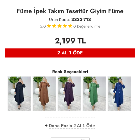
Füme İpek Takım Tesettür Giyim Füme
Ürün Kodu:
3333-713
5.0
0
Değerlendirme
2,199
TL
2 AL 1 ÖDE
Renk Seçenekleri
+
Daha Fazla 2 Al 1 Öde