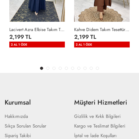
Lacivert Azra Elbise Takım Tesettür Giyim Lacivert
Kahve Didem Takım Tesettür Giyim Kahverengi
2,199 TL
2,199 TL
2 AL 1 ÖDE
2 AL 1 ÖDE
Kurumsal
Müşteri Hizmetleri
Hakkımızda
Gizlilik ve Kvkk Bilgileri
Sıkça Sorulan Sorular
Kargo ve Teslimat Bilgileri
Sipariş Takibi
İptal ve İade Koşulları