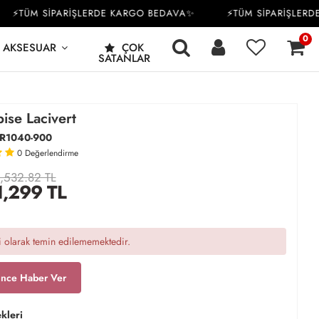
⚡TÜM SİPARİŞLERDE KARGO BEDAVA✨
⚡TÜM SİPARİŞLERDE 
0
AKSESUAR
ÇOK
SATANLAR
ise Lacivert
R1040-900
0
Değerlendirme
,532.82 TL
1,299
TL
 olarak temin edilememektedir.
ince Haber Ver
kleri