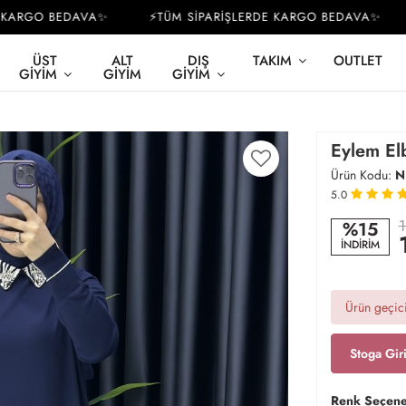
ARGO BEDAVA✨
⚡TÜM SİPARİŞLERDE KARGO BEDAVA✨
ÜST
ALT
DIŞ
TAKIM
OUTLET
GIYIM
GIYIM
GIYIM
Eylem Elb
Ürün Kodu:
N
5.0
1
%15
İNDİRİM
Ürün geçici
Stoga Gir
Renk Seçene