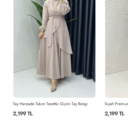
Yağyeşili Hanzade Takım Tesettür Giyim Yağ Yeşili
Taş Hanzade Takım Tesettür Giyim Taş Rengi
2,199 TL
2,199 TL