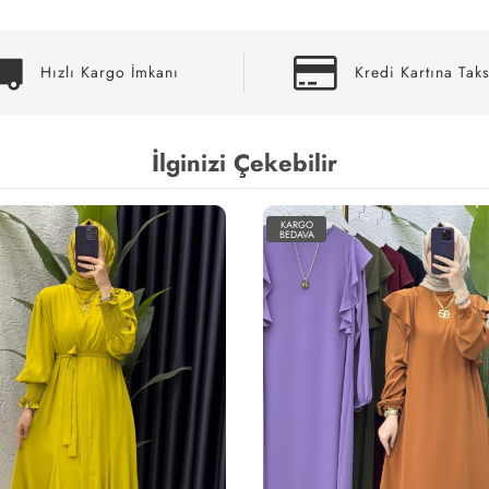
Hızlı Kargo İmkanı
Kredi Kartına Taks
İlginizi Çekebilir
KARGO
BEDAVA