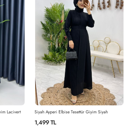
yim Lacivert
Siyah Ayperi Elbise Tesettür Giyim Siyah
Ha
1,499 TL
2