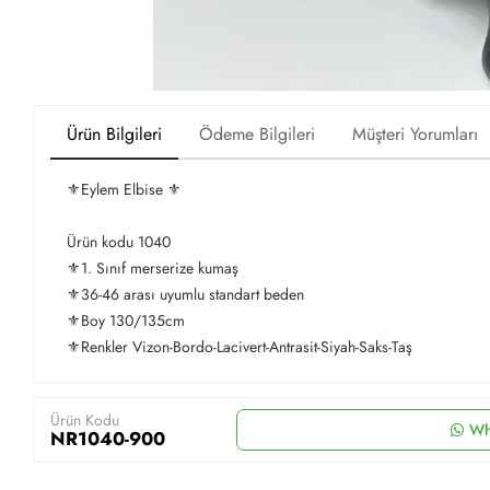
Ürün Bilgileri
Ödeme Bilgileri
Müşteri Yorumları
⚜️Eylem Elbise ⚜️
Ürün kodu 1040
⚜️1. Sınıf merserize kumaş
⚜️36-46 arası uyumlu standart beden
⚜️Boy 130/135cm
⚜️Renkler Vizon-Bordo-Lacivert-Antrasit-Siyah-Saks-Taş
Ürün Kodu
Wh
NR1040-900