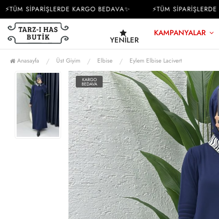
TÜM SİPARİŞLERDE KARGO BEDAVA✨
⚡TÜM SİPARİŞLERDE K
KAMPANYALAR
YENILER
Anasayfa
Üst Giyim
Elbise
Eylem Elbise Lacivert
KARGO
BEDAVA