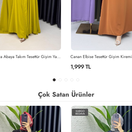
Yağyeşili Mihra Abaya Takım Tesettür Giyim Yağ Yeşili
Canan Elbise Tesettür Giyim Kiremi
1,999 TL
Çok Satan Ürünler
KARGO
BEDAVA