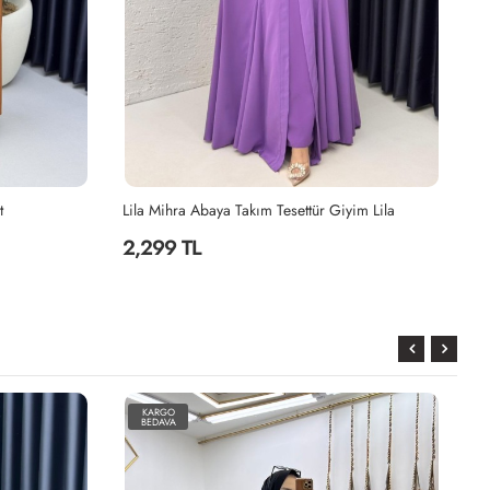
t
Lila Mihra Abaya Takım Tesettür Giyim Lila
2,299 TL
2
KARGO
BEDAVA