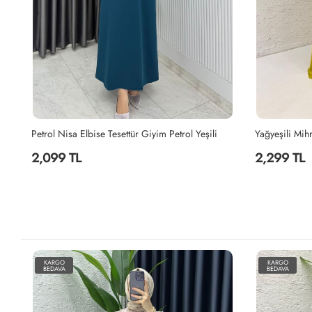
e Premium Sultan Elbise Tesettür Giyim Sütlü Kahve
Petrol Nisa Elbise Tesettür Giyim Petrol Yeşili
2,099 TL
2,299 TL
KARGO
KARGO
BEDAVA
BEDAVA