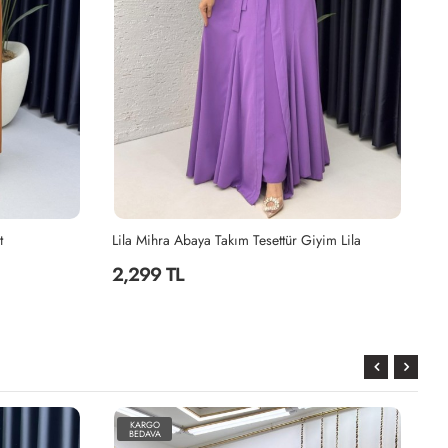
baya Takım Tesettür Giyim Lila
2,199 TL
KARGO
BEDAVA