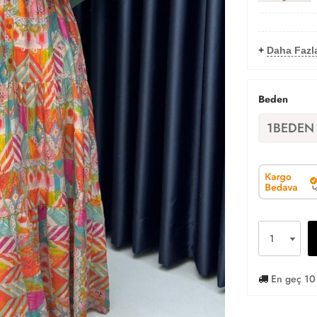
+
Daha Fazla
Beden
1BEDEN
En geç 10 