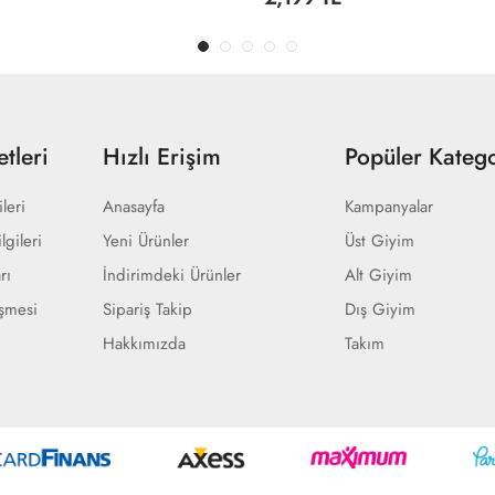
tleri
Hızlı Erişim
Popüler Katego
ileri
Anasayfa
Kampanyalar
lgileri
Yeni Ürünler
Üst Giyim
rı
İndirimdeki Ürünler
Alt Giyim
eşmesi
Sipariş Takip
Dış Giyim
Hakkımızda
Takım