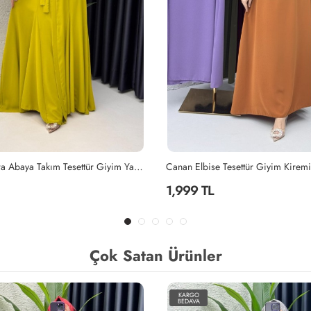
Yağyeşili Mihra Abaya Takım Tesettür Giyim Yağ Yeşili
Canan Elbise Tesettür Giyim Kiremit
Lila Mihra A
1,999 TL
2,299 TL
Çok Satan Ürünler
KARGO
BEDAVA