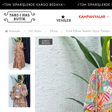
ÜM SİPARİŞLERDE KARGO BEDAVA✨
⚡TÜM SİPARİŞLERDE KA
KAMPANYALAR
YENILER
Anasayfa
Üst Giyim
Elbise
Etnik Elbise Tesettür Giyim Pembe
KARGO
BEDAVA