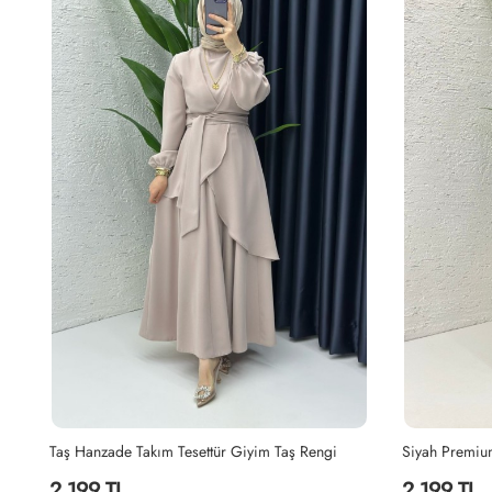
Yağyeşili Hanzade Takım Tesettür Giyim Yağ Yeşili
Taş Hanzade Takım Tesettür Giyim Taş Rengi
2,199 TL
2,199 TL