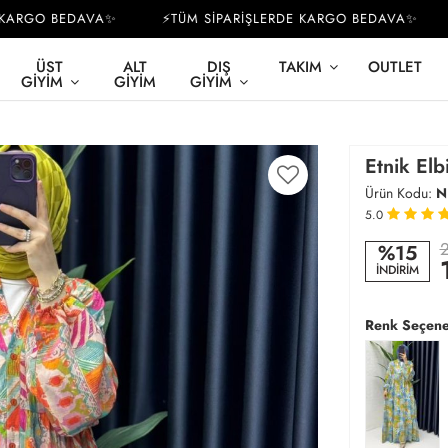
RGO BEDAVA✨
⚡TÜM SİPARİŞLERDE KARGO BEDAVA✨
⚡
ÜST
ALT
DIŞ
TAKIM
OUTLET
GIYIM
GIYIM
GIYIM
Etnik El
Ürün Kodu:
N
5.0
2
%15
İNDİRİM
Renk Seçene