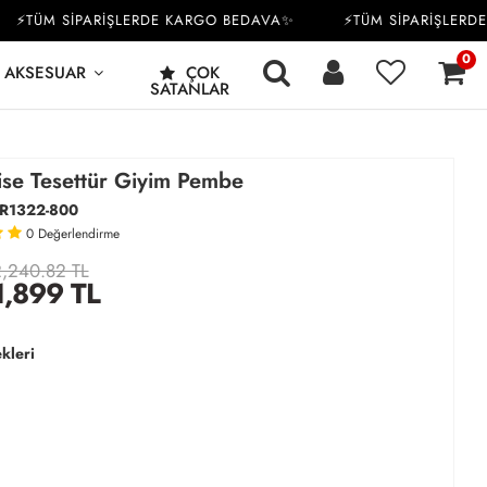
TÜM SİPARİŞLERDE KARGO BEDAVA✨
⚡TÜM SİPARİŞLERDE K
0
AKSESUAR
ÇOK
SATANLAR
bise Tesettür Giyim Pembe
R1322-800
0
Değerlendirme
,240.82 TL
1,899
TL
kleri