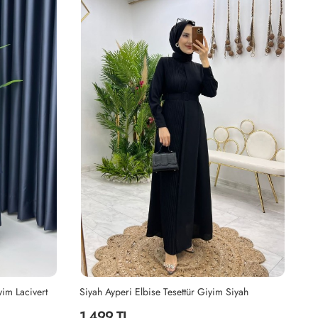
yim Lacivert
Siyah Ayperi Elbise Tesettür Giyim Siyah
Ha
1,499 TL
2